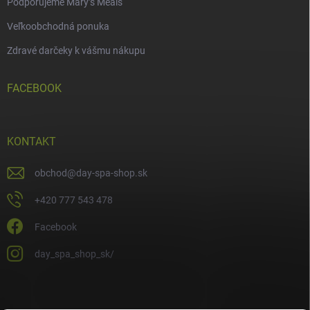
Podporujeme Mary’s Meals
Veľkoobchodná ponuka
Zdravé darčeky k vášmu nákupu
FACEBOOK
KONTAKT
obchod
@
day-spa-shop.sk
+420 777 543 478
Facebook
day_spa_shop_sk/