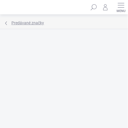
Prejsť
Hľadať
na
obsah
Predávané značky