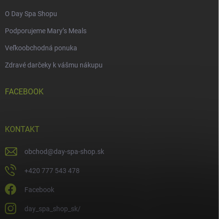
O Day Spa Shopu
Podporujeme Mary’s Meals
Veľkoobchodná ponuka
Zdravé darčeky k vášmu nákupu
FACEBOOK
KONTAKT
obchod
@
day-spa-shop.sk
+420 777 543 478
Facebook
day_spa_shop_sk/