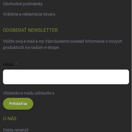
Obchodné podmienky
Vrátenie a reklamácia tovaru
ODOBERAŤ NEWSLETTER
Vložte svoj e-mail a my Vám budeme zasielať informácie o nových
produktoch na našom e-shope.
EMAIL
Vložením e-mailu súhlasíte s
podmienkami ochrany osobných údajov
Prihlásiť sa
O NÁS
Cesta recenzií