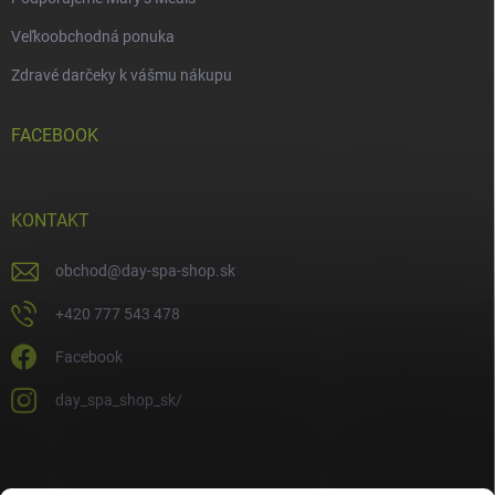
Veľkoobchodná ponuka
Zdravé darčeky k vášmu nákupu
FACEBOOK
KONTAKT
obchod
@
day-spa-shop.sk
+420 777 543 478
Facebook
day_spa_shop_sk/