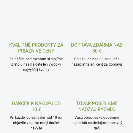
KVALITNÉ PRODUKTY ZA
DOPRAVA ZDARMA NAD
PRIAZNIVÉ CENY
80 €
Za naším sortimentom si stojíme,
Pri nákupe nad 80 eur u nás
preto u nás nájdete len výrobky
nezaplatíte ani cent za dopravu
najvyššej kvality
DARČEK K NÁKUPU OD
TOVAR POSIELAME
10 €
NAOZAJ RÝCHLO
Pri každej objednávke nad 10 eur
Vašu objednávku odošleme
objavíte v balíku malý darček
najneskôr nasledujúci pracovný
navyše
deň