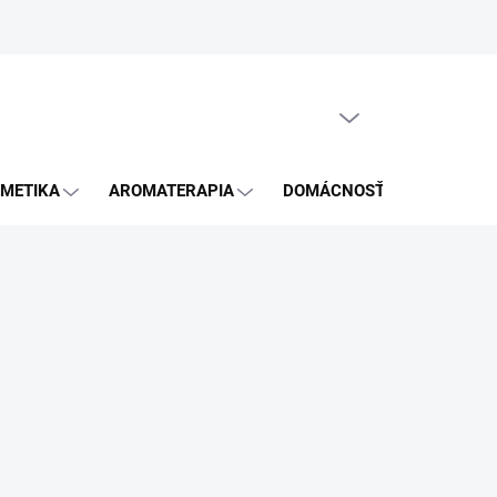
GDPR
PRÁZDNY KOŠÍK
NÁKUPNÝ
KOŠÍK
METIKA
AROMATERAPIA
DOMÁCNOSŤ
BLOG