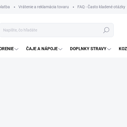
platba
Vrátenie a reklamácia tovaru
FAQ - Často kladené otázky
Hľadať
ORENIE
ČAJE A NÁPOJE
DOPLNKY STRAVY
KOZ