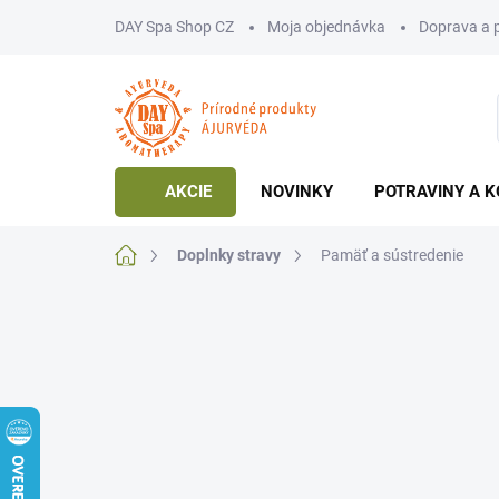
Prejsť
DAY Spa Shop CZ
Moja objednávka
Doprava a 
na
obsah
AKCIE
NOVINKY
POTRAVINY A K
Domov
Doplnky stravy
Pamäť a sústredenie