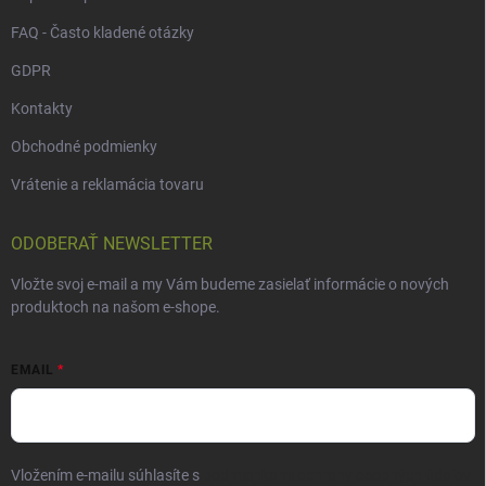
FAQ - Často kladené otázky
GDPR
Kontakty
Obchodné podmienky
Vrátenie a reklamácia tovaru
ODOBERAŤ NEWSLETTER
Vložte svoj e-mail a my Vám budeme zasielať informácie o nových
produktoch na našom e-shope.
EMAIL
Vložením e-mailu súhlasíte s
podmienkami ochrany osobných údajov