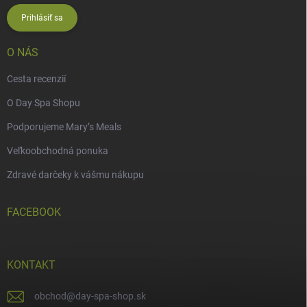
Prihlásiť sa
O NÁS
Cesta recenzií
O Day Spa Shopu
Podporujeme Mary’s Meals
Veľkoobchodná ponuka
Zdravé darčeky k vášmu nákupu
FACEBOOK
KONTAKT
obchod
@
day-spa-shop.sk