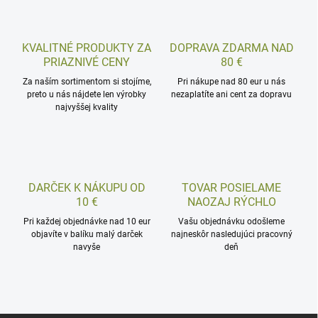
KVALITNÉ PRODUKTY ZA
DOPRAVA ZDARMA NAD
PRIAZNIVÉ CENY
80 €
Za naším sortimentom si stojíme,
Pri nákupe nad 80 eur u nás
preto u nás nájdete len výrobky
nezaplatíte ani cent za dopravu
najvyššej kvality
DARČEK K NÁKUPU OD
TOVAR POSIELAME
10 €
NAOZAJ RÝCHLO
Pri každej objednávke nad 10 eur
Vašu objednávku odošleme
objavíte v balíku malý darček
najneskôr nasledujúci pracovný
navyše
deň