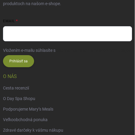
produktoch na našom e-shope.
EMAIL
Vložením e-mailu súhlasíte s
podmienkami ochrany osobných údajov
Prihlásiť sa
O NÁS
Cesta recenzií
O Day Spa Shopu
Podporujeme Mary’s Meals
Veľkoobchodná ponuka
Zdravé darčeky k vášmu nákupu