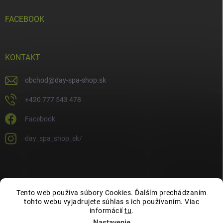
FACEBOOK
KONTAKT
obchod
@
day-spa-shop.sk
+420 777 543 478
Facebook
day_spa_shop_sk/
Tento web používa súbory Cookies. Ďalším prechádzaním
tohto webu vyjadrujete súhlas s ich používaním. Viac
informácií
tu
.
Nastavenie