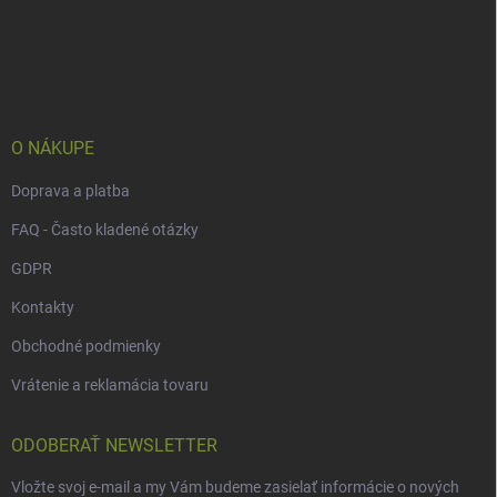
Z
á
p
ä
t
i
e
O NÁKUPE
Doprava a platba
FAQ - Často kladené otázky
GDPR
Kontakty
Obchodné podmienky
Vrátenie a reklamácia tovaru
ODOBERAŤ NEWSLETTER
Vložte svoj e-mail a my Vám budeme zasielať informácie o nových