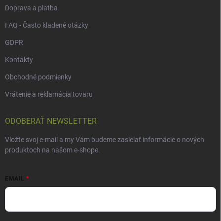
Doprava a platba
FAQ - Často kladené otázky
GDPR
Kontakty
Obchodné podmienky
Vrátenie a reklamácia tovaru
ODOBERAŤ NEWSLETTER
Vložte svoj e-mail a my Vám budeme zasielať informácie o nových
produktoch na našom e-shope.
EMAIL