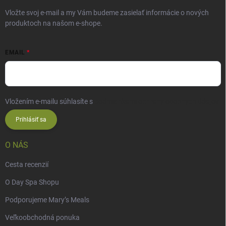
Vložte svoj e-mail a my Vám budeme zasielať informácie o nových
produktoch na našom e-shope.
EMAIL
Vložením e-mailu súhlasíte s
podmienkami ochrany osobných údajov
Prihlásiť sa
O NÁS
Cesta recenzií
O Day Spa Shopu
Podporujeme Mary’s Meals
Veľkoobchodná ponuka