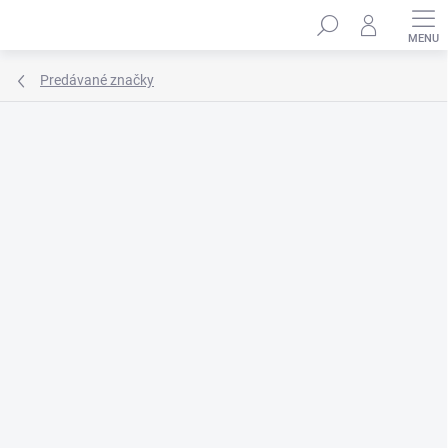
Prejsť
Hľadať
na
obsah
Predávané značky