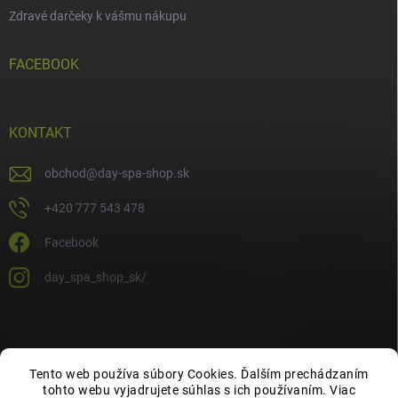
Zdravé darčeky k vášmu nákupu
FACEBOOK
KONTAKT
obchod
@
day-spa-shop.sk
+420 777 543 478
Facebook
day_spa_shop_sk/
Tento web používa súbory Cookies. Ďalším prechádzaním
tohto webu vyjadrujete súhlas s ich používaním. Viac