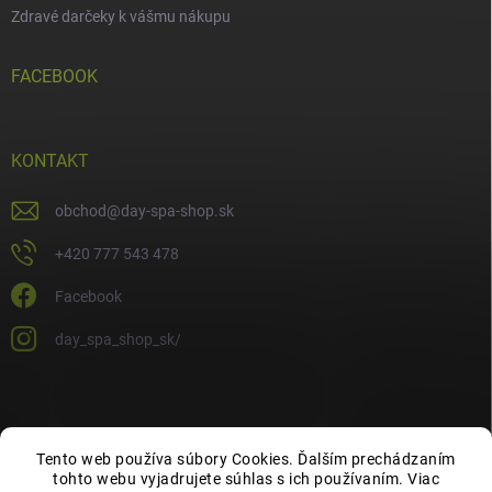
Zdravé darčeky k vášmu nákupu
FACEBOOK
KONTAKT
obchod
@
day-spa-shop.sk
+420 777 543 478
Facebook
day_spa_shop_sk/
Tento web používa súbory Cookies. Ďalším prechádzaním
tohto webu vyjadrujete súhlas s ich používaním. Viac