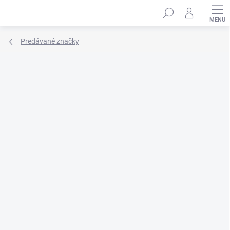
Prejsť
Hľadať
na
obsah
Predávané značky