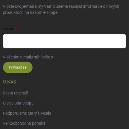
Vložte svoj e-mail a my Vám budeme zasielať informácie o nových
produktoch na našom e-shope.
EMAIL
Vložením e-mailu súhlasíte s
podmienkami ochrany osobných údajov
Prihlásiť sa
O NÁS
Cesta recenzií
O Day Spa Shopu
Podporujeme Mary’s Meals
Veľkoobchodná ponuka