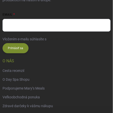
produktoch na našom e-shope.
EMAIL
Vložením e-mailu súhlasíte s
podmienkami ochrany osobných údajov
Prihlásiť sa
O NÁS
Cesta recenzií
O Day Spa Shopu
Podporujeme Mary’s Meals
Veľkoobchodná ponuka
Zdravé darčeky k vášmu nákupu