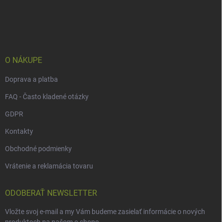
á
p
ä
t
i
e
O NÁKUPE
Doprava a platba
FAQ - Často kladené otázky
GDPR
Kontakty
Obchodné podmienky
Vrátenie a reklamácia tovaru
ODOBERAŤ NEWSLETTER
Vložte svoj e-mail a my Vám budeme zasielať informácie o nových