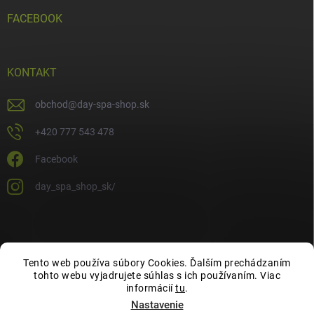
FACEBOOK
KONTAKT
obchod
@
day-spa-shop.sk
+420 777 543 478
Facebook
day_spa_shop_sk/
Tento web používa súbory Cookies. Ďalším prechádzaním
tohto webu vyjadrujete súhlas s ich používaním. Viac
informácií
tu
.
Nastavenie