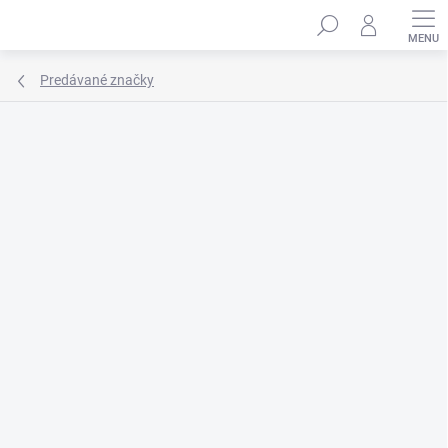
Prejsť
Hľadať
na
obsah
Predávané značky