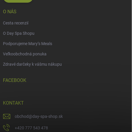
O NÁS
Cesta recenzií
O Day Spa Shopu
Podporujeme Mary’s Meals
Veľkoobchodná ponuka
Zdravé darčeky k vášmu nákupu
FACEBOOK
KONTAKT
obchod
@
day-spa-shop.sk
+420 777 543 478