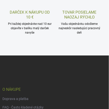
DARČEK K NÁKUPU OD
TOVAR POSIELAME
10 €
NAOZAJ RÝCHLO
Pri každej objednávke nad 10 eur
Vašu objednávku odošleme
objavíte v balíku malý darček
najneskôr nasledujúci pracovný
navyše
deň
Z
á
p
ä
t
i
e
O NÁKUPE
Doprava a platba
FAQ - Často kladené otázky