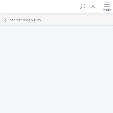
Prejsť
Hľadať
na
obsah
Starostlivosť o zuby