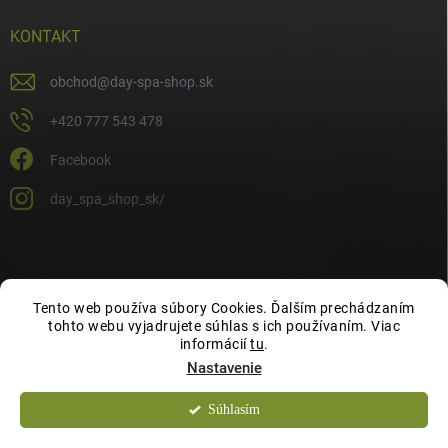
KONTAKT
obchod
@
day-spa-shop.sk
+420 777 543 478
Facebook
day_spa_shop_sk/
Tento web používa súbory Cookies. Ďalším prechádzaním
tohto webu vyjadrujete súhlas s ich používaním. Viac
informácií
tu
.
Nastavenie
Súhlasím
Copyright 2026
Day Spa Shop
. Všetky práva vyhradené.
Chcete zľavu 10 %