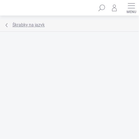
Prejsť
Hľadať
na
obsah
Škrabky na jazyk