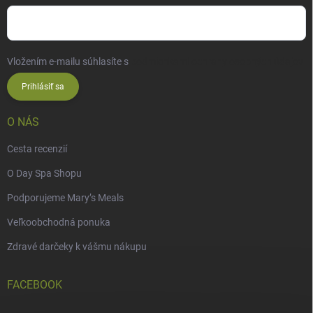
Vložením e-mailu súhlasíte s
podmienkami ochrany osobných údajov
Prihlásiť sa
O NÁS
Cesta recenzií
O Day Spa Shopu
Podporujeme Mary’s Meals
Veľkoobchodná ponuka
Zdravé darčeky k vášmu nákupu
FACEBOOK