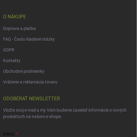
t
i
e
O NÁKUPE
Doprava a platba
FAQ - Často kladené otázky
GDPR
Kontakty
Obchodné podmienky
Vrátenie a reklamácia tovaru
ODOBERAŤ NEWSLETTER
Vložte svoj e-mail a my Vám budeme zasielať informácie o nových
produktoch na našom e-shope.
EMAIL