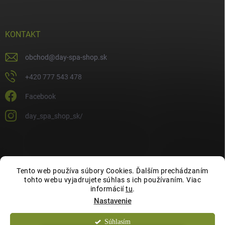
KONTAKT
obchod
@
day-spa-shop.sk
+420 777 543 478
Facebook
day_spa_shop_sk/
Tento web používa súbory Cookies. Ďalším prechádzaním
tohto webu vyjadrujete súhlas s ich používaním. Viac
informácií
tu
.
Nastavenie
Súhlasím