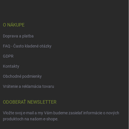
p
ä
t
i
e
O NÁKUPE
Doprava a platba
FAQ - Často kladené otázky
GDPR
Kontakty
Obchodné podmienky
Vrátenie a reklamácia tovaru
ODOBERAŤ NEWSLETTER
Vložte svoj e-mail a my Vám budeme zasielať informácie o nových
produktoch na našom e-shope.