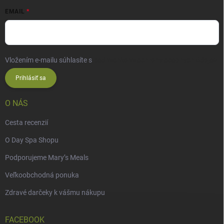
EMAIL
Vložením e-mailu súhlasíte s
podmienkami ochrany osobných údajov
Prihlásiť sa
O NÁS
Cesta recenzií
O Day Spa Shopu
Podporujeme Mary’s Meals
Veľkoobchodná ponuka
Zdravé darčeky k vášmu nákupu
FACEBOOK