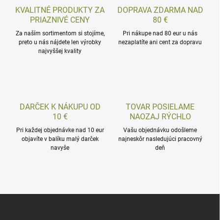
KVALITNÉ PRODUKTY ZA
DOPRAVA ZDARMA NAD
PRIAZNIVÉ CENY
80 €
Za naším sortimentom si stojíme,
Pri nákupe nad 80 eur u nás
preto u nás nájdete len výrobky
nezaplatíte ani cent za dopravu
najvyššej kvality
DARČEK K NÁKUPU OD
TOVAR POSIELAME
10 €
NAOZAJ RÝCHLO
Pri každej objednávke nad 10 eur
Vašu objednávku odošleme
objavíte v balíku malý darček
najneskôr nasledujúci pracovný
navyše
deň
Z
á