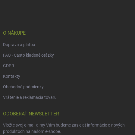
á
p
ä
t
i
e
O NÁKUPE
Doprava a platba
FAQ - Často kladené otázky
GDPR
Kontakty
Obchodné podmienky
Vrátenie a reklamácia tovaru
ODOBERAŤ NEWSLETTER
Vložte svoj e-mail a my Vám budeme zasielať informácie o nových
produktoch na našom e-shope.