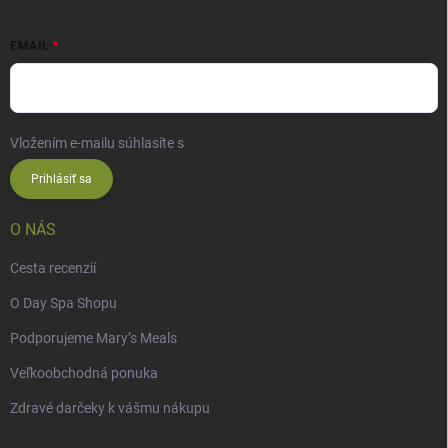
EMAIL
Vložením e-mailu súhlasíte s
podmienkami ochrany osobných údajov
Prihlásiť sa
O NÁS
Cesta recenzií
O Day Spa Shopu
Podporujeme Mary’s Meals
Veľkoobchodná ponuka
Zdravé darčeky k vášmu nákupu