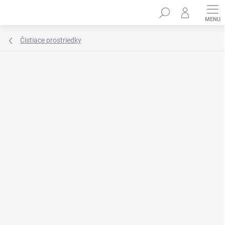
Prejsť
Hľadať
na
obsah
Čistiace prostriedky