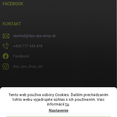
FACEBOOK
KONTAKT
obchod
@
day-spa-shop.sk
+420 777 543 478
Facebook
day_spa_shop_sk/
Tento web používa súbory Cookies. Ďalším prechádzaním
tohto webu vyjadrujete súhlas s ich používaním. Viac
informácií
tu
.
Nastavenie