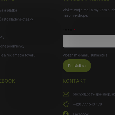
Vložte svoj e-mail a my Vám bud
a a platba
našom e-shope.
Často kladené otázky
EMAIL
kty
dné podmienky
ie a reklamácia tovaru
Vložením e-mailu súhlasíte s
pod
Prihlásiť sa
EBOOK
KONTAKT
obchod
@
day-spa-shop.sk
+420 777 543 478
Facebook