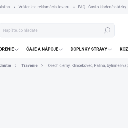
platba
Vrátenie a reklamácia tovaru
FAQ - Často kladené otázky
Hľadať
ORENIE
ČAJE A NÁPOJE
DOPLNKY STRAVY
KOZ
udnutie
Trávenie
Orech čierny, Klinčekovec, Palina, bylinné kva