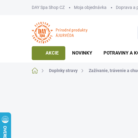
Prejsť
DAY Spa Shop CZ
Moja objednávka
Doprava a 
na
obsah
AKCIE
NOVINKY
POTRAVINY A K
Domov
Doplnky stravy
Zažívanie, trávenie a ch