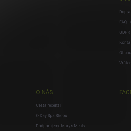
t
i
Doprav
e
FAQ - 
GDPR
Konta
Obcho
Vráten
O NÁS
FAC
Cesta recenzií
O Day Spa Shopu
Podporujeme Mary’s Meals