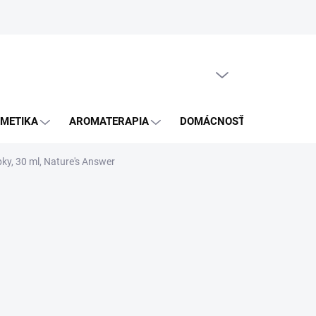
GDPR
PRÁZDNY KOŠÍK
NÁKUPNÝ
KOŠÍK
METIKA
AROMATERAPIA
DOMÁCNOSŤ
BLOG
pky, 30 ml, Nature's Answer