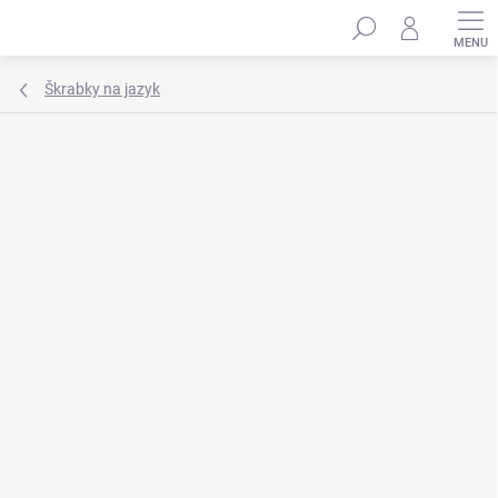
Prejsť
Hľadať
na
obsah
Škrabky na jazyk