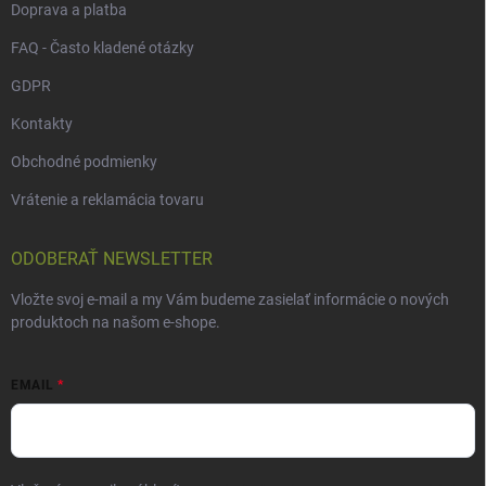
Doprava a platba
FAQ - Často kladené otázky
GDPR
Kontakty
Obchodné podmienky
Vrátenie a reklamácia tovaru
ODOBERAŤ NEWSLETTER
Vložte svoj e-mail a my Vám budeme zasielať informácie o nových
produktoch na našom e-shope.
EMAIL