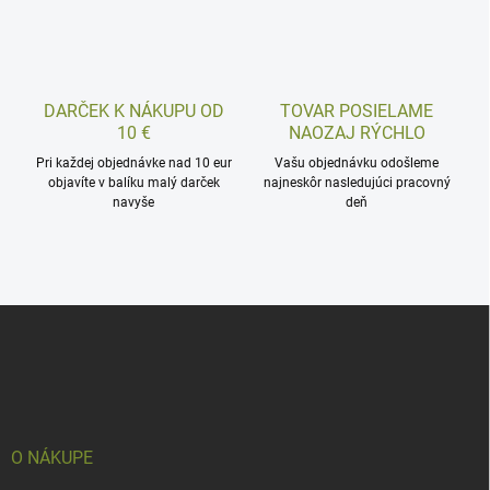
DARČEK K NÁKUPU OD
TOVAR POSIELAME
10 €
NAOZAJ RÝCHLO
Pri každej objednávke nad 10 eur
Vašu objednávku odošleme
objavíte v balíku malý darček
najneskôr nasledujúci pracovný
navyše
deň
Z
á
p
ä
t
i
e
O NÁKUPE