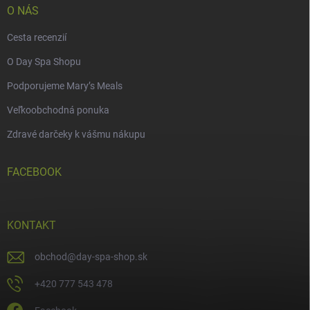
O NÁS
Cesta recenzií
O Day Spa Shopu
Podporujeme Mary’s Meals
Veľkoobchodná ponuka
Zdravé darčeky k vášmu nákupu
FACEBOOK
KONTAKT
obchod
@
day-spa-shop.sk
+420 777 543 478