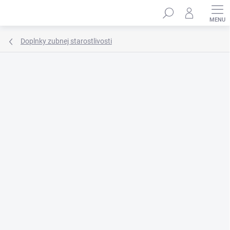
Prejsť
Hľadať
na
obsah
Doplnky zubnej starostlivosti