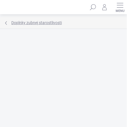
Prejsť
Hľadať
na
obsah
Doplnky zubnej starostlivosti