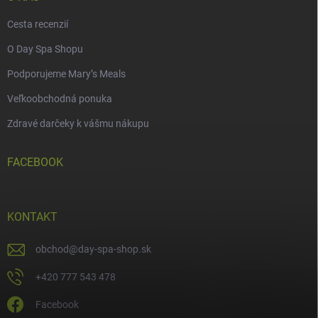
Cesta recenzií
O Day Spa Shopu
Podporujeme Mary’s Meals
Veľkoobchodná ponuka
Zdravé darčeky k vášmu nákupu
FACEBOOK
KONTAKT
obchod
@
day-spa-shop.sk
+420 777 543 478
Facebook