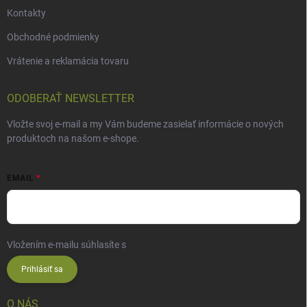
Kontakty
Obchodné podmienky
Vrátenie a reklamácia tovaru
ODOBERAŤ NEWSLETTER
Vložte svoj e-mail a my Vám budeme zasielať informácie o nových
produktoch na našom e-shope.
EMAIL
Vložením e-mailu súhlasíte s
podmienkami ochrany osobných údajov
Prihlásiť sa
O NÁS