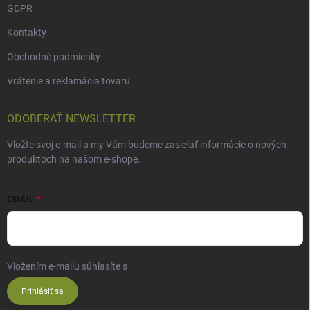
GDPR
Kontakty
Obchodné podmienky
Vrátenie a reklamácia tovaru
ODOBERAŤ NEWSLETTER
Vložte svoj e-mail a my Vám budeme zasielať informácie o nových
produktoch na našom e-shope.
EMAIL
Vložením e-mailu súhlasíte s
podmienkami ochrany osobných údajov
Prihlásiť sa