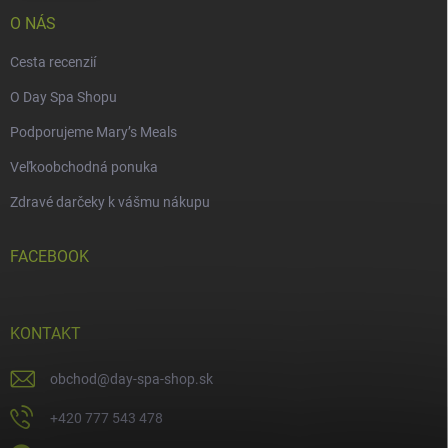
O NÁS
Cesta recenzií
O Day Spa Shopu
Podporujeme Mary’s Meals
Veľkoobchodná ponuka
Zdravé darčeky k vášmu nákupu
FACEBOOK
KONTAKT
obchod
@
day-spa-shop.sk
+420 777 543 478