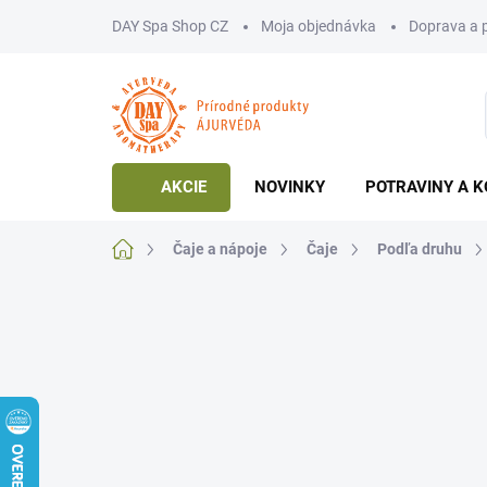
Prejsť
DAY Spa Shop CZ
Moja objednávka
Doprava a 
na
obsah
AKCIE
NOVINKY
POTRAVINY A K
Domov
Čaje a nápoje
Čaje
Podľa druhu