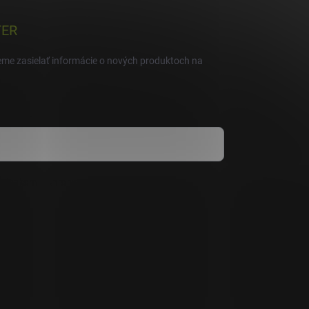
TER
eme zasielať informácie o nových produktoch na
mienkami ochrany osobných údajov