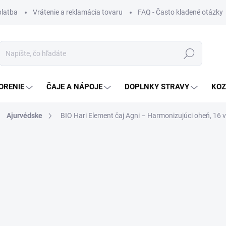
platba
Vrátenie a reklamácia tovaru
FAQ - Často kladené otázky
Hľadať
ORENIE
ČAJE A NÁPOJE
DOPLNKY STRAVY
KOZ
Ajurvédske
BIO Hari Element čaj Agni – Harmonizujúci oheň, 16 