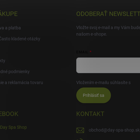
ÁKUPE
ODOBERAŤ NEWSLET
Vložte svoj e-mail a my Vám bud
a a platba
našom e-shope.
Často kladené otázky
EMAIL
kty
dné podmienky
ie a reklamácia tovaru
Vložením e-mailu súhlasíte s
pod
Prihlásiť sa
EBOOK
KONTAKT
Day Spa Shop
obchod
@
day-spa-shop.sk