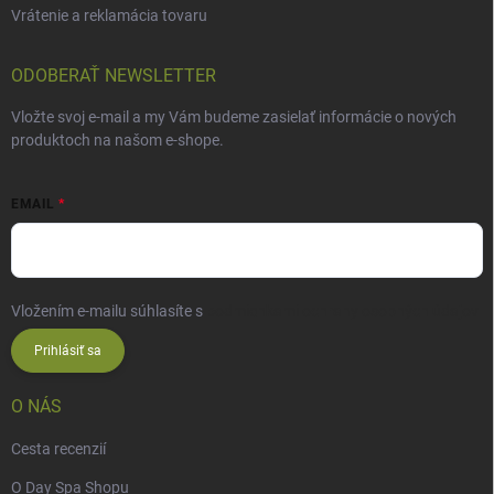
Vrátenie a reklamácia tovaru
ODOBERAŤ NEWSLETTER
Vložte svoj e-mail a my Vám budeme zasielať informácie o nových
produktoch na našom e-shope.
EMAIL
Vložením e-mailu súhlasíte s
podmienkami ochrany osobných údajov
Prihlásiť sa
O NÁS
Cesta recenzií
O Day Spa Shopu