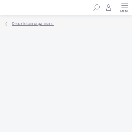
Prejsť
Hľadať
na
obsah
Detoxikácia organismu