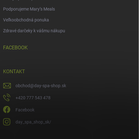
Podporujeme Mary’s Meals
Veľkoobchodná ponuka
Zdravé darčeky k vášmu nákupu
FACEBOOK
KONTAKT
obchod
@
day-spa-shop.sk
+420 777 543 478
Facebook
day_spa_shop_sk/