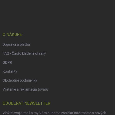
Z
á
p
ä
t
i
e
O NÁKUPE
Doprava a platba
FAQ - Často kladené otázky
GDPR
Kontakty
Obchodné podmienky
Vrátenie a reklamácia tovaru
ODOBERAŤ NEWSLETTER
Vložte svoj e-mail a my Vám budeme zasielať informácie o nových