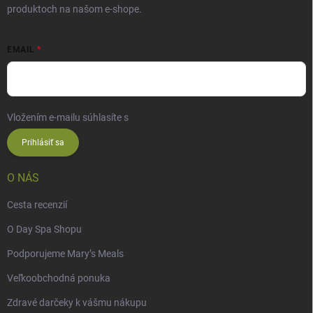
produktoch na našom e-shope.
EMAIL
Vložením e-mailu súhlasíte s
podmienkami ochrany osobných údajov
Prihlásiť sa
O NÁS
Cesta recenzií
O Day Spa Shopu
Podporujeme Mary’s Meals
Veľkoobchodná ponuka
Zdravé darčeky k vášmu nákupu