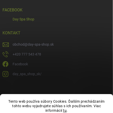
FACEBOOK
Day Spa Shop
KONTAKT
obchod
@
day-spa-shop.sk
+420 777 543 478
Facebook
day_spa_shop_sk/
Tento web používa súbory Cookies. Ďalším prechádzaním
tohto webu vyjadrujete súhlas s ich používaním. Viac
informácií
tu
.