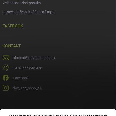
Veľkoobchodná ponuka
Zdravé darčeky k vášmu nákupu
FACEBOOK
KONTAKT
obchod
@
day-spa-shop.sk
+420 777 543 478
Facebook
day_spa_shop_sk/