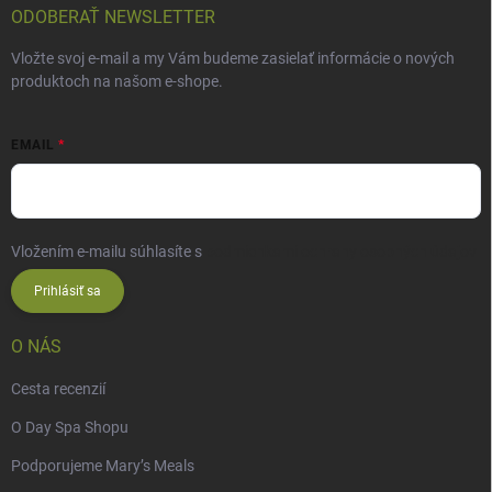
ODOBERAŤ NEWSLETTER
Vložte svoj e-mail a my Vám budeme zasielať informácie o nových
produktoch na našom e-shope.
EMAIL
Vložením e-mailu súhlasíte s
podmienkami ochrany osobných údajov
Prihlásiť sa
O NÁS
Cesta recenzií
O Day Spa Shopu
Podporujeme Mary’s Meals