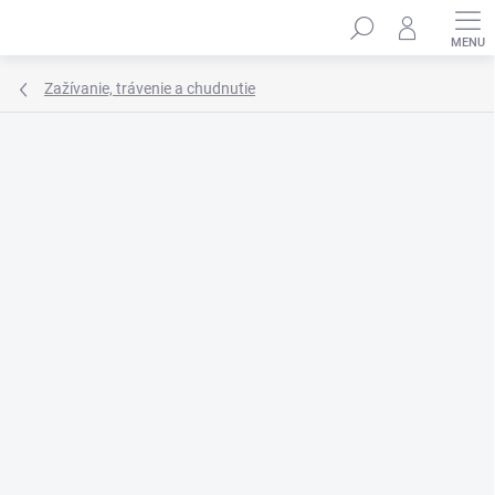
Prejsť
Hľadať
na
obsah
Zažívanie, trávenie a chudnutie