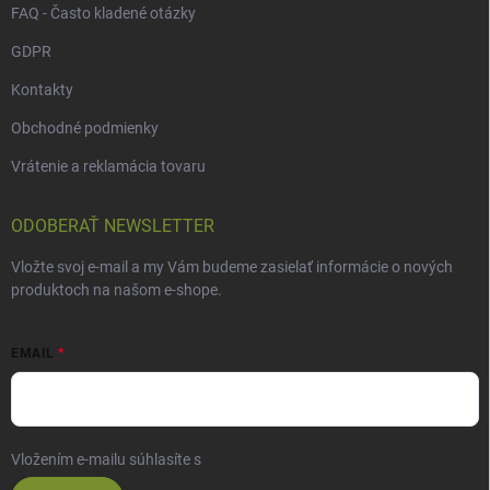
FAQ - Často kladené otázky
GDPR
Kontakty
Obchodné podmienky
Vrátenie a reklamácia tovaru
ODOBERAŤ NEWSLETTER
Vložte svoj e-mail a my Vám budeme zasielať informácie o nových
produktoch na našom e-shope.
EMAIL
Vložením e-mailu súhlasíte s
podmienkami ochrany osobných údajov