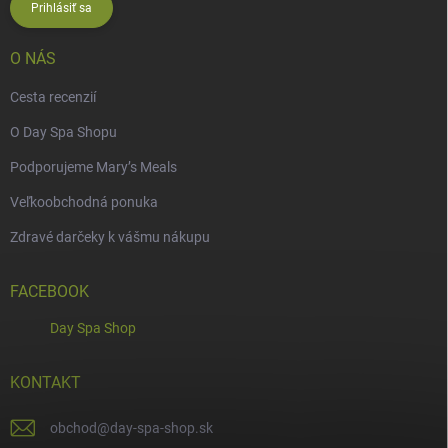
Prihlásiť sa
O NÁS
Cesta recenzií
O Day Spa Shopu
Podporujeme Mary’s Meals
Veľkoobchodná ponuka
Zdravé darčeky k vášmu nákupu
FACEBOOK
Day Spa Shop
KONTAKT
obchod
@
day-spa-shop.sk