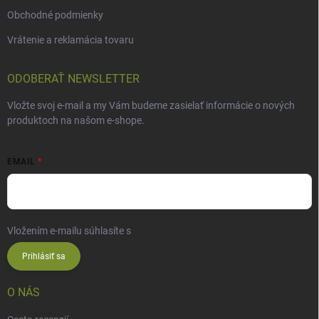
Obchodné podmienky
Vrátenie a reklamácia tovaru
ODOBERAŤ NEWSLETTER
Vložte svoj e-mail a my Vám budeme zasielať informácie o nových
produktoch na našom e-shope.
EMAIL
Vložením e-mailu súhlasíte s
podmienkami ochrany osobných údajov
Prihlásiť sa
O NÁS