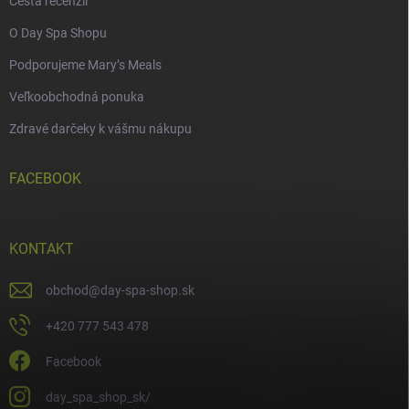
Cesta recenzií
O Day Spa Shopu
Podporujeme Mary’s Meals
Veľkoobchodná ponuka
Zdravé darčeky k vášmu nákupu
FACEBOOK
KONTAKT
obchod
@
day-spa-shop.sk
+420 777 543 478
Facebook
day_spa_shop_sk/