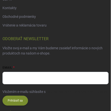
Kontakty
Obchodné podmienky
Vrátenie a reklamácia tovaru
ODOBERAŤ NEWSLETTER
Vložte svoj e-mail a my Vám budeme zasielať informácie o nových
produktoch na našom e-shope.
EMAIL
Vložením e-mailu súhlasíte s
podmienkami ochrany osobných údajov
Prihlásiť sa