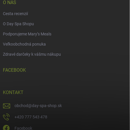
O NÁS
Cesta recenzií
O Day Spa Shopu
Podporujeme Mary’s Meals
Veľkoobchodná ponuka
Zdravé darčeky k vášmu nákupu
FACEBOOK
KONTAKT
obchod
@
day-spa-shop.sk
+420 777 543 478
Facebook