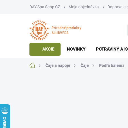
Prejsť
DAY Spa Shop CZ
Moja objednávka
Doprava a 
na
obsah
AKCIE
NOVINKY
POTRAVINY A K
Domov
Čaje a nápoje
Čaje
Podľa balenia