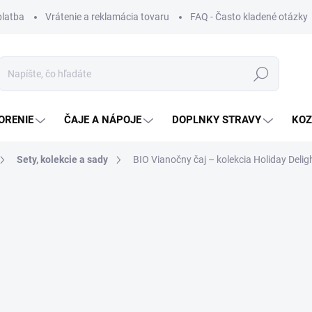
platba
Vrátenie a reklamácia tovaru
FAQ - Často kladené otázky
Hľadať
ORENIE
ČAJE A NÁPOJE
DOPLNKY STRAVY
KOZ
Sety, kolekcie a sady
BIO Vianočny čaj – kolekcia Holiday Delig