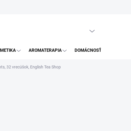
GDPR
PRÁZDNY KOŠÍK
NÁKUPNÝ
KOŠÍK
METIKA
AROMATERAPIA
DOMÁCNOSŤ
BLOG
hts, 32 vrecúšok, English Tea Shop