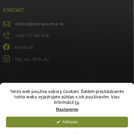
KONTAKT
obchod
@
day-spa-shop.sk
+420 777 543 478
Facebook
day_spa_shop_sk/
Tento web používa súbory Cookies. Ďalším prechádzaním
tohto webu vyjadrujete súhlas s ich používaním. Viac
informácií
tu
.
Nastavenie
Súhlasím
Copyright 2026
Day Spa Shop
. Všetky práva vyhradené.
Chcete zľavu 10 %