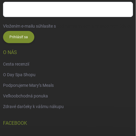
Vložením e-mailu súhlasíte s
podmienkami ochrany osobných údajov
Prihlásiť sa
O NÁS
Cesta recenzií
O Day Spa Shopu
Podporujeme Mary’s Meals
Veľkoobchodná ponuka
Zdravé darčeky k vášmu nákupu
FACEBOOK