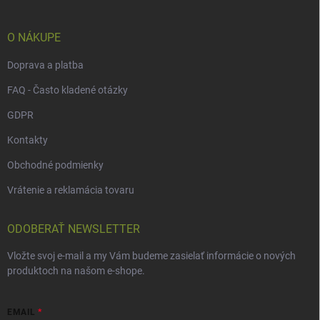
t
i
e
O NÁKUPE
Doprava a platba
FAQ - Často kladené otázky
GDPR
Kontakty
Obchodné podmienky
Vrátenie a reklamácia tovaru
ODOBERAŤ NEWSLETTER
Vložte svoj e-mail a my Vám budeme zasielať informácie o nových
produktoch na našom e-shope.
EMAIL