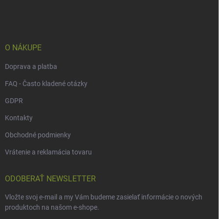
p
ä
t
i
e
O NÁKUPE
Doprava a platba
FAQ - Často kladené otázky
GDPR
Kontakty
Obchodné podmienky
Vrátenie a reklamácia tovaru
ODOBERAŤ NEWSLETTER
Vložte svoj e-mail a my Vám budeme zasielať informácie o nových
produktoch na našom e-shope.