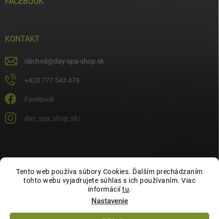
FACEBOOK
KONTAKT
obchod
@
day-spa-shop.sk
+420 777 543 478
Facebook
day_spa_shop_sk/
Tento web používa súbory Cookies. Ďalším prechádzaním
tohto webu vyjadrujete súhlas s ich používaním. Viac
informácií
tu
.
Nastavenie