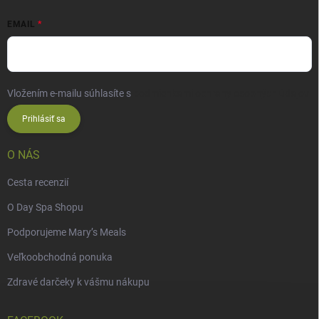
EMAIL
Vložením e-mailu súhlasíte s
podmienkami ochrany osobných údajov
Prihlásiť sa
O NÁS
Cesta recenzií
O Day Spa Shopu
Podporujeme Mary’s Meals
Veľkoobchodná ponuka
Zdravé darčeky k vášmu nákupu