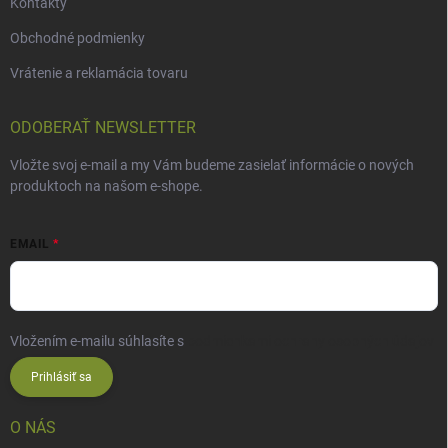
Kontakty
Obchodné podmienky
Vrátenie a reklamácia tovaru
ODOBERAŤ NEWSLETTER
Vložte svoj e-mail a my Vám budeme zasielať informácie o nových
produktoch na našom e-shope.
EMAIL
Vložením e-mailu súhlasíte s
podmienkami ochrany osobných údajov
Prihlásiť sa
O NÁS