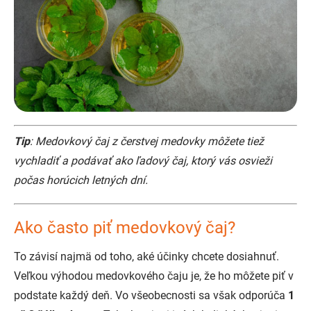
Tip
: Medovkový čaj z čerstvej medovky môžete tiež
vychladiť a podávať ako ľadový čaj, ktorý vás osvieži
počas horúcich letných dní.
Ako často piť medovkový čaj?
To závisí najmä od toho, aké účinky chcete dosiahnuť.
Veľkou výhodou medovkového čaju je, že ho môžete piť v
podstate každý deň. Vo všeobecnosti sa však odporúča
1