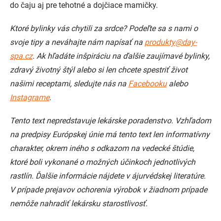
do čaju aj pre tehotné a dojčiace mamičky.
Ktoré bylinky vás chytili za srdce? Podeľte sa s nami o
svoje tipy a neváhajte nám napísať na
produkty@day-
spa.cz
. Ak hľadáte inšpiráciu na ďalšie zaujímavé bylinky,
zdravý životný štýl alebo si len chcete spestriť život
našimi receptami, sledujte nás na
Facebooku
alebo
Instagrame
.
Tento text nepredstavuje lekárske poradenstvo. Vzhľadom
na predpisy Európskej únie má tento text len informatívny
charakter, okrem iného s odkazom na vedecké štúdie,
ktoré boli vykonané o možných účinkoch jednotlivých
rastlín. Ďalšie informácie nájdete v ájurvédskej literatúre.
V prípade prejavov ochorenia výrobok v žiadnom prípade
nemôže nahradiť lekársku starostlivosť.