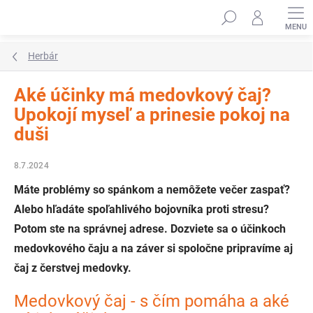
Prejsť
Hľadať
na
obsah
Herbár
Aké účinky má medovkový čaj?
Upokojí myseľ a prinesie pokoj na
duši
8.7.2024
Máte problémy so spánkom a nemôžete večer zaspať?
Alebo hľadáte spoľahlivého bojovníka proti stresu?
Potom ste na správnej adrese. Dozviete sa o účinkoch
medovkového čaju a na záver si spoločne pripravíme aj
čaj z čerstvej medovky.
Medovkový čaj - s čím pomáha a aké