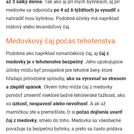
až 3 šálky denne
. Tak ako aj pri iných bylinkách, aj pri
medovke sa odporúča
po 4 až 6 týždňoch ju vysadiť
a
nahradiť inou bylinkou. Podobné účinky má napríklad
mätový alebo levanduľový čaj.
Medovkový čaj počas tehotenstva
Podobne ako napríklad rumančekový čaj, aj
čaj z
medovky je v tehotenstve bezpečný
. Jeho upokojujúce
účinky môžu byť prospešné pre tehotné ženy, ktoré
hľadajú prirodzené spôsoby,
ako sa vyrovnať so stresom
a zlepšiť spánok
. Okrem toho môže čaj z medovky
pomôcť zmierniť niektoré bežné tehotenské ťažkosti, ako
sú
úzkosť, nespavosť alebo nevoľnosť
. A ak už
mamičkou ste a premýšľate, či si
počas dojčenia uvariť
čaj z medovky
, smelo do toho. Medovka sa všeobecne
považuje za bezpečnú bylinku, a preto sa často pridáva