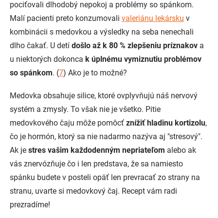
pociťovali dlhodobý nepokoj a problémy so spánkom.
Malí pacienti preto konzumovali
valeriánu lekársku
v
kombinácii s medovkou a výsledky na seba nenechali
dlho čakať. U detí
došlo až k 80 % zlepšeniu príznakov
a
u niektorých dokonca
k úplnému vymiznutiu problémov
so spánkom
. (
7
) Ako je to možné?
Medovka obsahuje silice, ktoré ovplyvňujú náš nervový
systém a zmysly. To však nie je všetko. Pitie
medovkového čaju môže pomôcť
znížiť hladinu kortizolu
,
čo je hormón, ktorý sa nie nadarmo nazýva aj "stresový".
Ak je
stres vašim každodenným nepriateľom
alebo ak
vás znervózňuje čo i len predstava, že sa namiesto
spánku budete v posteli opäť len prevracať zo strany na
stranu, uvarte si medovkový čaj. Recept vám radi
prezradíme!