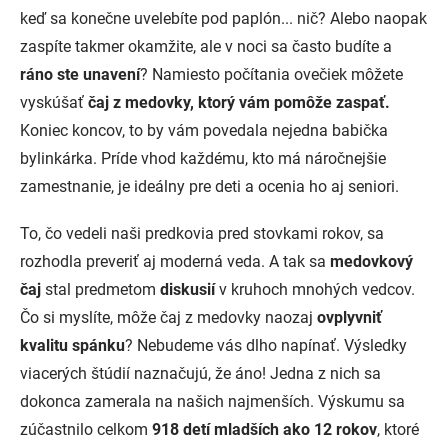
keď sa konečne uvelebíte pod paplón... nič? Alebo naopak
zaspíte takmer okamžite, ale v noci sa často budíte a
ráno ste unavení
? Namiesto počítania ovečiek môžete
vyskúšať
čaj z medovky, ktorý vám pomôže zaspať.
Koniec koncov, to by vám povedala nejedna babička
bylinkárka. Príde vhod každému, kto má náročnejšie
zamestnanie, je ideálny pre deti a ocenia ho aj seniori.
To, čo vedeli naši predkovia pred stovkami rokov, sa
rozhodla preveriť aj moderná veda. A tak sa
medovkový
čaj
stal predmetom
diskusií
v kruhoch mnohých vedcov.
Čo si myslíte, môže čaj z medovky naozaj
ovplyvniť
kvalitu spánku
? Nebudeme vás dlho napínať. Výsledky
viacerých štúdií naznačujú, že áno! Jedna z nich sa
dokonca zamerala na našich najmenších. Výskumu sa
zúčastnilo celkom
918 detí mladších ako 12 rokov
, ktoré