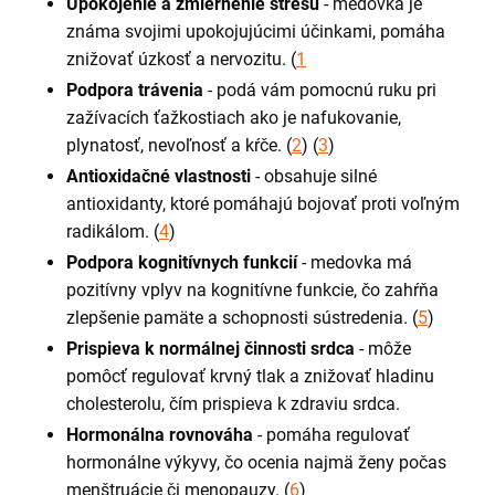
Upokojenie a zmiernenie stresu
- medovka je
známa svojimi upokojujúcimi účinkami, pomáha
znižovať úzkosť a nervozitu. (
1
Podpora trávenia
- podá vám pomocnú ruku pri
zažívacích ťažkostiach ako je nafukovanie,
plynatosť, nevoľnosť a kŕče. (
2
) (
3
)
Antioxidačné vlastnosti
- obsahuje silné
antioxidanty, ktoré pomáhajú bojovať proti voľným
radikálom. (
4
)
Podpora kognitívnych funkcií
- medovka má
pozitívny vplyv na kognitívne funkcie, čo zahŕňa
zlepšenie pamäte a schopnosti sústredenia. (
5
)
Prispieva k normálnej činnosti srdca
- môže
pomôcť regulovať krvný tlak a znižovať hladinu
cholesterolu, čím prispieva k zdraviu srdca.
Hormonálna rovnováha
- pomáha regulovať
hormonálne výkyvy, čo ocenia najmä ženy počas
menštruácie či menopauzy. (
6
)