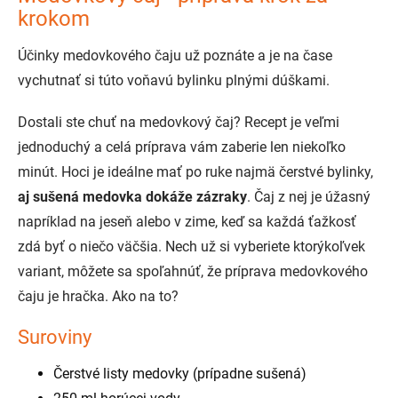
krokom
Účinky medovkového čaju už poznáte a je na čase
vychutnať si túto voňavú bylinku plnými dúškami.
Dostali ste chuť na medovkový čaj? Recept je veľmi
jednoduchý a celá príprava vám zaberie len niekoľko
minút. Hoci je ideálne mať po ruke najmä čerstvé bylinky,
aj sušená medovka dokáže zázraky
. Čaj z nej je úžasný
napríklad na jeseň alebo v zime, keď sa každá ťažkosť
zdá byť o niečo väčšia. Nech už si vyberiete ktorýkoľvek
variant, môžete sa spoľahnúť, že príprava medovkového
čaju je hračka. Ako na to?
Suroviny
Čerstvé listy medovky (prípadne sušená)