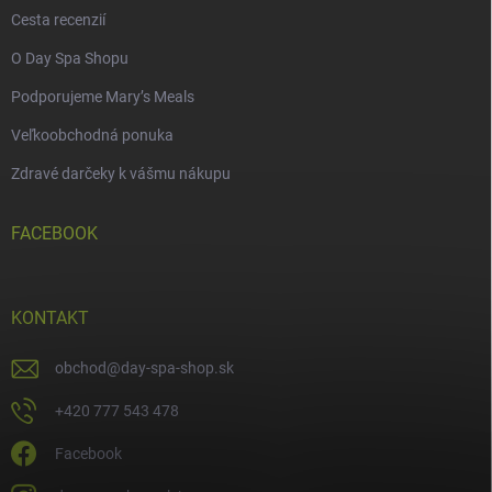
Cesta recenzií
O Day Spa Shopu
Podporujeme Mary’s Meals
Veľkoobchodná ponuka
Zdravé darčeky k vášmu nákupu
FACEBOOK
KONTAKT
obchod
@
day-spa-shop.sk
+420 777 543 478
Facebook