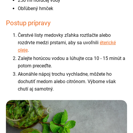
250 ml horúcej vody
Obľúbený hrnček
Postup prípravy
Čerstvé listy medovky zľahka roztlačte alebo
rozdrvte medzi prstami, aby sa uvoľnili
éterické
oleje
.
Zalejte horúcou vodou a lúhujte cca 10 - 15 minút a
potom preceďte.
Akonáhle nápoj trochu vychladne, môžete ho
dochutiť medom alebo citrónom. Výborne však
chutí aj samotný.