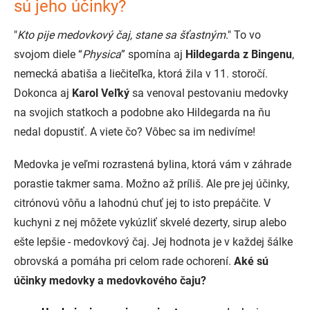
sú jeho účinky?
"
Kto pije medovkový čaj, stane sa šťastným
." To vo
svojom diele “
Physica
” spomína aj
Hildegarda z Bingenu
,
nemecká abatiša a liečiteľka, ktorá žila v 11. storočí.
Dokonca aj
Karol Veľký
sa venoval pestovaniu medovky
na svojich statkoch a podobne ako Hildegarda na ňu
nedal dopustiť. A viete čo? Vôbec sa im nedivíme!
Medovka je veľmi rozrastená bylina, ktorá vám v záhrade
porastie takmer sama. Možno až príliš. Ale pre jej účinky,
citrónovú vôňu a lahodnú chuť jej to isto prepáčite. V
kuchyni z nej môžete vykúzliť skvelé dezerty, sirup alebo
ešte lepšie - medovkový čaj. Jej hodnota je v každej šálke
obrovská a pomáha pri celom rade ochorení.
Aké sú
účinky medovky a medovkového čaju?