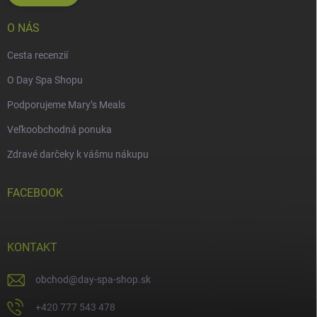
O NÁS
Cesta recenzií
O Day Spa Shopu
Podporujeme Mary’s Meals
Veľkoobchodná ponuka
Zdravé darčeky k vášmu nákupu
FACEBOOK
KONTAKT
obchod
@
day-spa-shop.sk
+420 777 543 478