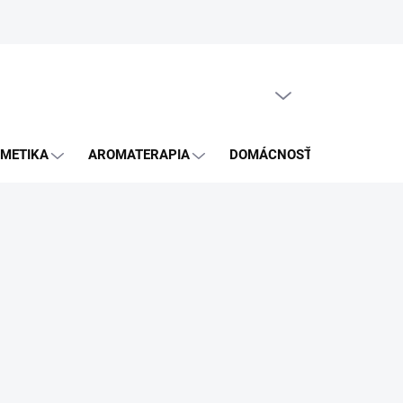
GDPR
PRÁZDNY KOŠÍK
NÁKUPNÝ
KOŠÍK
METIKA
AROMATERAPIA
DOMÁCNOSŤ
BLOG