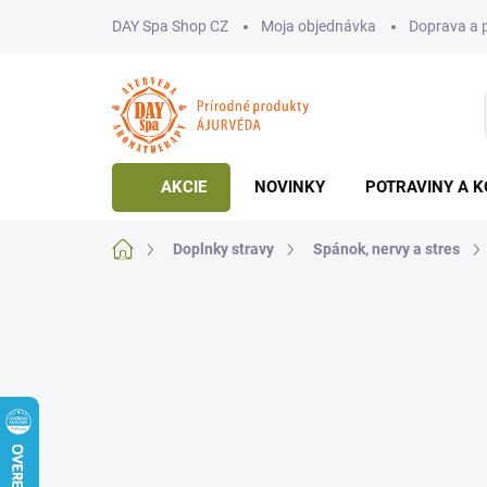
Prejsť
DAY Spa Shop CZ
Moja objednávka
Doprava a 
na
obsah
AKCIE
NOVINKY
POTRAVINY A K
Domov
Doplnky stravy
Spánok, nervy a stres