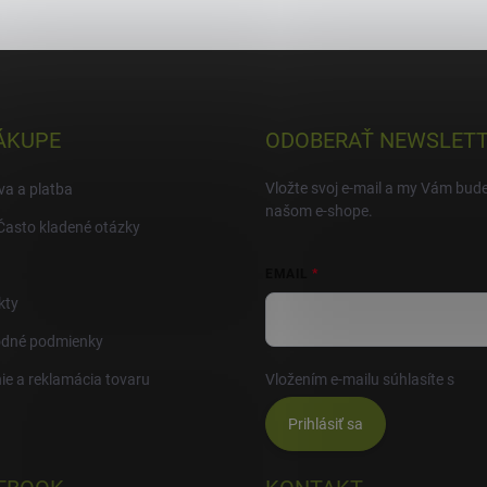
ÁKUPE
ODOBERAŤ NEWSLET
Vložte svoj e-mail a my Vám bud
a a platba
našom e-shope.
Často kladené otázky
EMAIL
kty
dné podmienky
ie a reklamácia tovaru
Vložením e-mailu súhlasíte s
pod
Prihlásiť sa