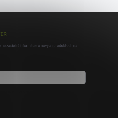
TER
eme zasielať informácie o nových produktoch na
mienkami ochrany osobných údajov