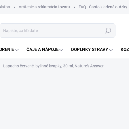
platba
Vrátenie a reklamácia tovaru
FAQ - Často kladené otázky
Hľadať
ORENIE
ČAJE A NÁPOJE
DOPLNKY STRAVY
KOZ
Lapacho červené, bylinné kvapky, 30 ml, Nature's Answer