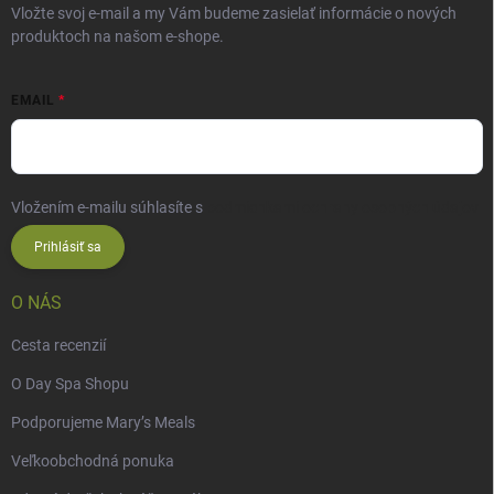
Vložte svoj e-mail a my Vám budeme zasielať informácie o nových
produktoch na našom e-shope.
EMAIL
Vložením e-mailu súhlasíte s
podmienkami ochrany osobných údajov
Prihlásiť sa
O NÁS
Cesta recenzií
O Day Spa Shopu
Podporujeme Mary’s Meals
Veľkoobchodná ponuka