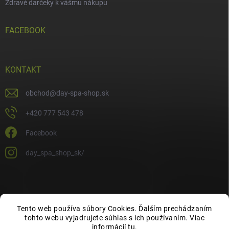
Zdravé darčeky k vášmu nákupu
FACEBOOK
KONTAKT
obchod
@
day-spa-shop.sk
+420 777 543 478
Facebook
day_spa_shop_sk/
Tento web používa súbory Cookies. Ďalším prechádzaním
tohto webu vyjadrujete súhlas s ich používaním. Viac
informácií
tu
.