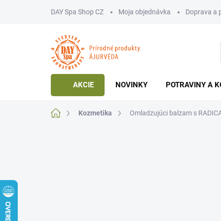
Prejsť
DAY Spa Shop CZ
Moja objednávka
Doprava a 
na
obsah
AKCIE
NOVINKY
POTRAVINY A K
Domov
Kozmetika
Omladzujúci balzam s RADIC