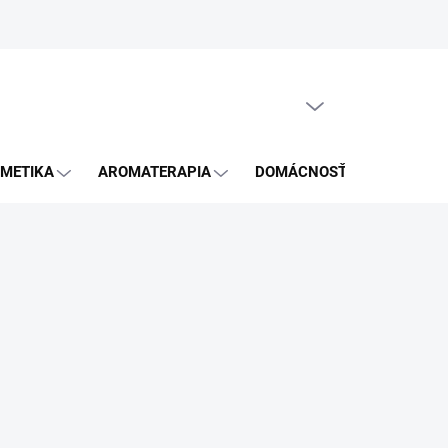
GDPR
PRÁZDNY KOŠÍK
NÁKUPNÝ
KOŠÍK
METIKA
AROMATERAPIA
DOMÁCNOSŤ
BLOG