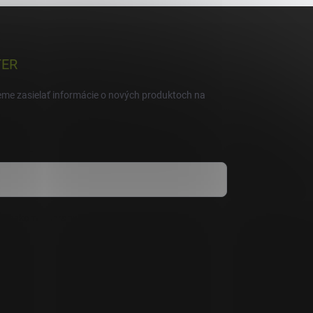
TER
eme zasielať informácie o nových produktoch na
mienkami ochrany osobných údajov