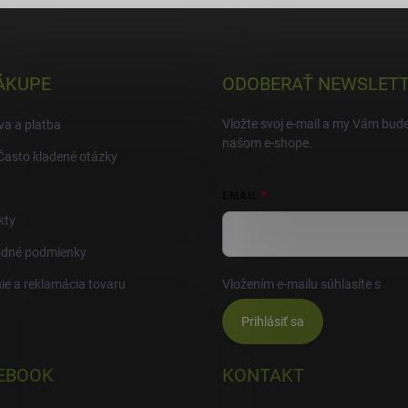
ÁKUPE
ODOBERAŤ NEWSLET
Vložte svoj e-mail a my Vám bud
a a platba
našom e-shope.
Často kladené otázky
EMAIL
kty
dné podmienky
ie a reklamácia tovaru
Vložením e-mailu súhlasíte s
pod
Prihlásiť sa
EBOOK
KONTAKT