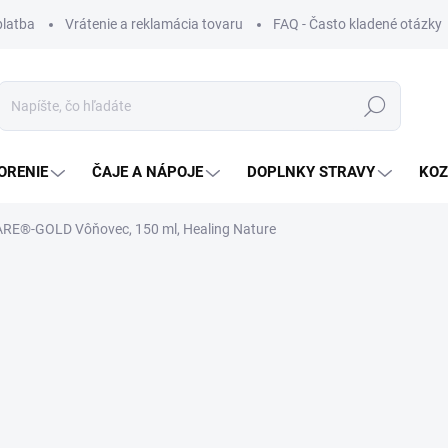
platba
Vrátenie a reklamácia tovaru
FAQ - Často kladené otázky
Hľadať
ORENIE
ČAJE A NÁPOJE
DOPLNKY STRAVY
KOZ
ARE®-GOLD Vôňovec, 150 ml, Healing Nature