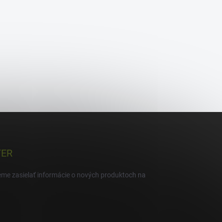
TER
eme zasielať informácie o nových produktoch na