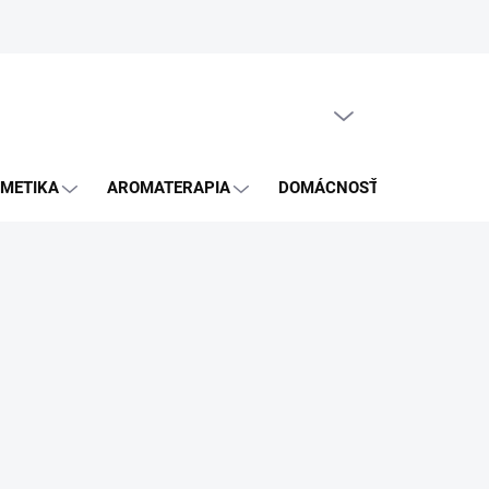
GDPR
PRÁZDNY KOŠÍK
NÁKUPNÝ
KOŠÍK
METIKA
AROMATERAPIA
DOMÁCNOSŤ
BLOG