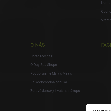
Konta
Obcho
Vráten
O NÁS
FAC
Cesta recenzií
O Day Spa Shopu
Podporujeme Mary’s Meals
Veľkoobchodná ponuka
Zdravé darčeky k vášmu nákupu