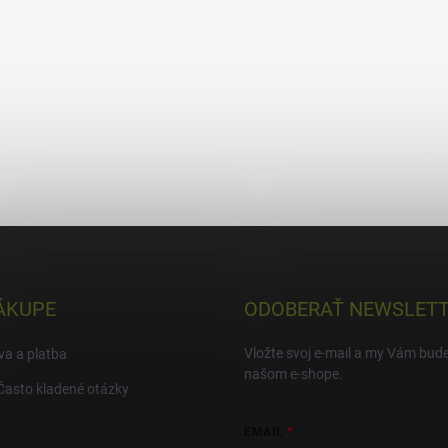
ÁKUPE
ODOBERAŤ NEWSLET
Vložte svoj e-mail a my Vám bud
a a platba
našom e-shope.
Často kladené otázky
EMAIL