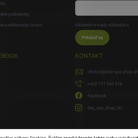
kty
dné podmienky
ie a reklamácia tovaru
Vložením e-mailu súhlasíte s
pod
Prihlásiť sa
EBOOK
KONTAKT
obchod
@
day-spa-shop.sk
+420 777 543 478
Facebook
day_spa_shop_sk/