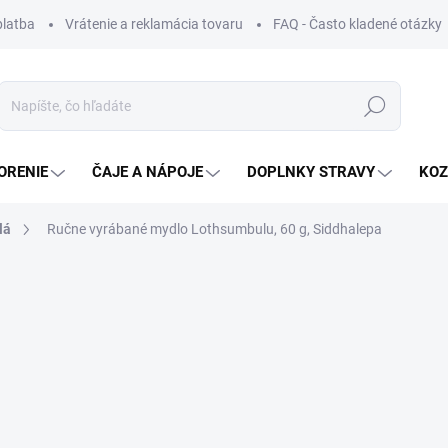
platba
Vrátenie a reklamácia tovaru
FAQ - Často kladené otázky
Hľadať
ORENIE
ČAJE A NÁPOJE
DOPLNKY STRAVY
KOZ
lá
Ručne vyrábané mydlo Lothsumbulu, 60 g, Siddhalepa