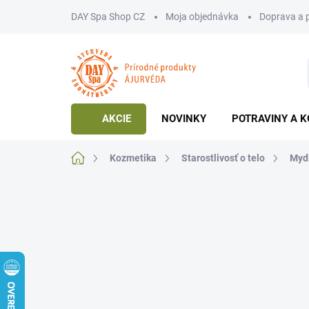
Prejsť
DAY Spa Shop CZ
Moja objednávka
Doprava a 
na
obsah
AKCIE
NOVINKY
POTRAVINY A K
Domov
Kozmetika
Starostlivosť o telo
Myd