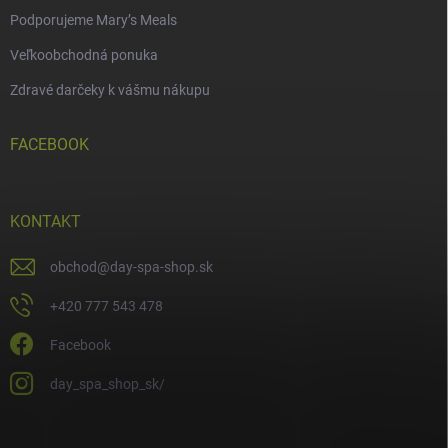
Podporujeme Mary’s Meals
Veľkoobchodná ponuka
Zdravé darčeky k vášmu nákupu
FACEBOOK
KONTAKT
obchod
@
day-spa-shop.sk
+420 777 543 478
Facebook
day_spa_shop_sk/