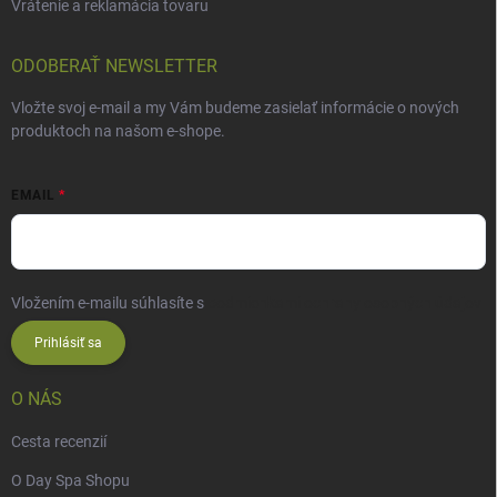
Vrátenie a reklamácia tovaru
ODOBERAŤ NEWSLETTER
Vložte svoj e-mail a my Vám budeme zasielať informácie o nových
produktoch na našom e-shope.
EMAIL
Vložením e-mailu súhlasíte s
podmienkami ochrany osobných údajov
Prihlásiť sa
O NÁS
Cesta recenzií
O Day Spa Shopu