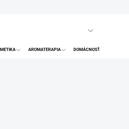
GDPR
PRÁZDNY KOŠÍK
NÁKUPNÝ
KOŠÍK
METIKA
AROMATERAPIA
DOMÁCNOSŤ
BLOG