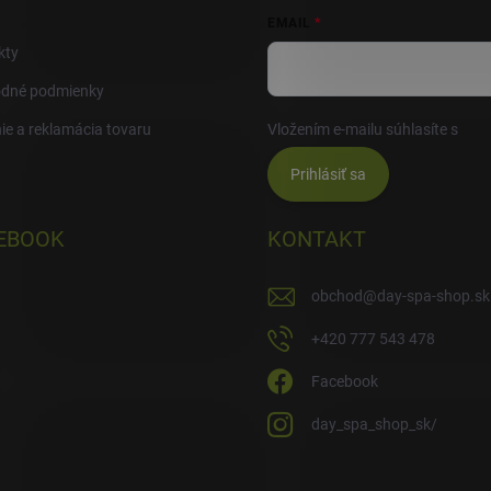
EMAIL
kty
dné podmienky
ie a reklamácia tovaru
Vložením e-mailu súhlasíte s
pod
Prihlásiť sa
EBOOK
KONTAKT
obchod
@
day-spa-shop.sk
+420 777 543 478
Facebook
day_spa_shop_sk/