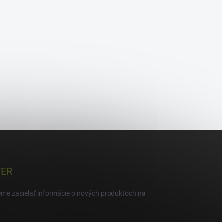
TER
eme zasielať informácie o nových produktoch na