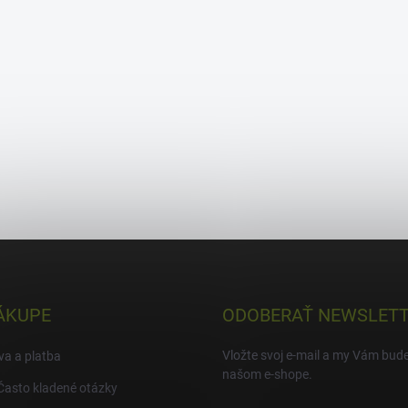
ÁKUPE
ODOBERAŤ NEWSLET
Vložte svoj e-mail a my Vám bud
a a platba
našom e-shope.
Často kladené otázky