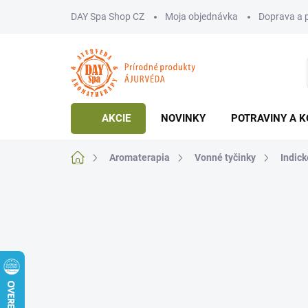
Prejsť
DAY Spa Shop CZ
Moja objednávka
Doprava a 
na
obsah
AKCIE
NOVINKY
POTRAVINY A K
Domov
Aromaterapia
Vonné tyčinky
Indick