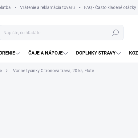
platba
Vrátenie a reklamácia tovaru
FAQ - Často kladené otázky
Hľadať
ORENIE
ČAJE A NÁPOJE
DOPLNKY STRAVY
KOZ
é
Vonné tyčinky Citrónová tráva, 20 ks, Flute