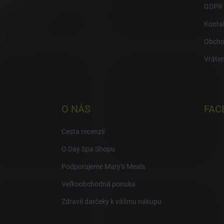
GDPR
Konta
Obcho
Vráten
O NÁS
FAC
Cesta recenzií
O Day Spa Shopu
Podporujeme Mary’s Meals
Veľkoobchodná ponuka
Zdravé darčeky k vášmu nákupu