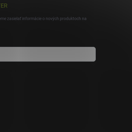
TER
eme zasielať informácie o nových produktoch na
mienkami ochrany osobných údajov