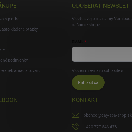
ÁKUPE
ODOBERAŤ NEWSLET
Vložte svoj e-mail a my Vám bud
a a platba
našom e-shope.
Často kladené otázky
EMAIL
kty
dné podmienky
ie a reklamácia tovaru
Vložením e-mailu súhlasíte s
pod
Prihlásiť sa
EBOOK
KONTAKT
obchod
@
day-spa-shop.sk
+420 777 543 478