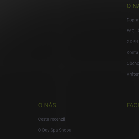
ä
O N
t
i
Doprav
e
FAQ - 
GDPR
Konta
Obcho
Vráten
O NÁS
FAC
Cesta recenzií
O Day Spa Shopu