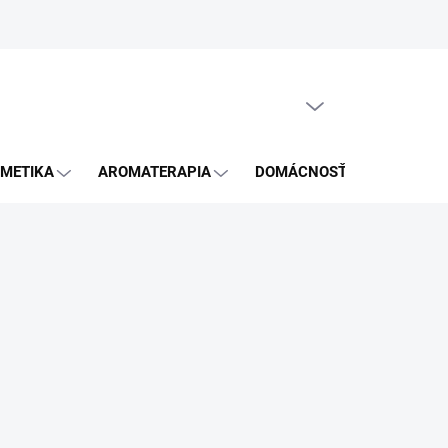
GDPR
PRÁZDNY KOŠÍK
NÁKUPNÝ
KOŠÍK
METIKA
AROMATERAPIA
DOMÁCNOSŤ
BLOG