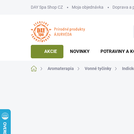
Prejsť
DAY Spa Shop CZ
Moja objednávka
Doprava a 
na
obsah
AKCIE
NOVINKY
POTRAVINY A K
Domov
Aromaterapia
Vonné tyčinky
Indick