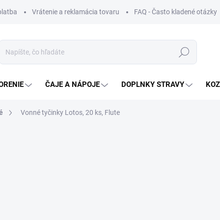
platba
Vrátenie a reklamácia tovaru
FAQ - Často kladené otázky
Hľadať
ORENIE
ČAJE A NÁPOJE
DOPLNKY STRAVY
KOZ
é
Vonné tyčinky Lotos, 20 ks, Flute