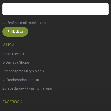
Vložením e-mailu súhlasíte s
podmienkami ochrany osobných údajov
Prihlásiť sa
O NÁS
Cesta recenzií
O Day Spa Shopu
Podporujeme Mary’s Meals
Veľkoobchodná ponuka
Zdravé darčeky k vášmu nákupu
FACEBOOK