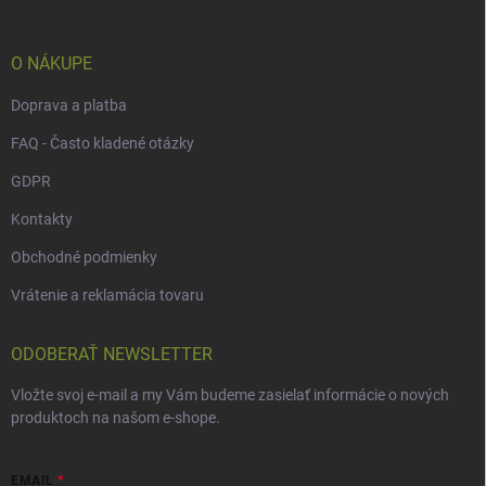
t
i
e
O NÁKUPE
Doprava a platba
FAQ - Často kladené otázky
GDPR
Kontakty
Obchodné podmienky
Vrátenie a reklamácia tovaru
ODOBERAŤ NEWSLETTER
Vložte svoj e-mail a my Vám budeme zasielať informácie o nových
produktoch na našom e-shope.
EMAIL