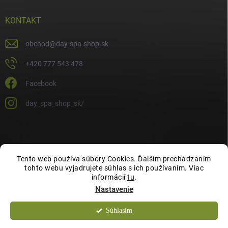
KONTAKT
obchod
@
day-spa-shop.sk
+420 777 543 478
Facebook
day_spa_shop_sk/
Tento web používa súbory Cookies. Ďalším prechádzaním
tohto webu vyjadrujete súhlas s ich používaním. Viac
informácií
tu
.
Nastavenie
Súhlasím
Copyright 2026
Day Spa Shop
. Všetky práva vyhradené.