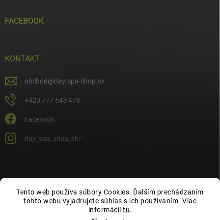
FACEBOOK
KONTAKT
obchod
@
day-spa-shop.sk
+420 777 543 478
Facebook
day_spa_shop_sk/
Tento web používa súbory Cookies. Ďalším prechádzaním
tohto webu vyjadrujete súhlas s ich používaním. Viac
informácií
tu
.