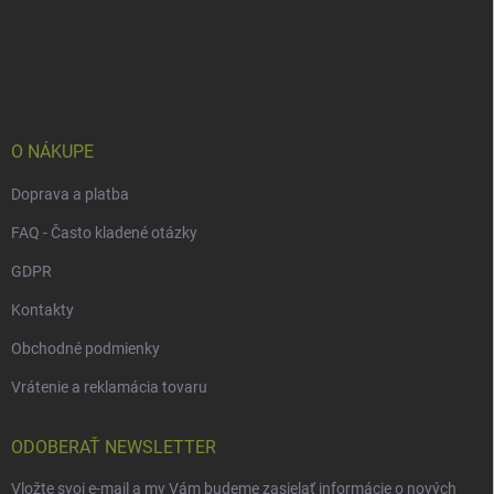
Z
á
p
ä
t
i
e
O NÁKUPE
Doprava a platba
FAQ - Často kladené otázky
GDPR
Kontakty
Obchodné podmienky
Vrátenie a reklamácia tovaru
ODOBERAŤ NEWSLETTER
Vložte svoj e-mail a my Vám budeme zasielať informácie o nových