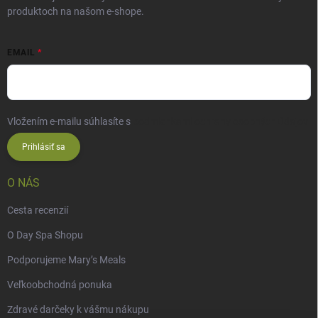
produktoch na našom e-shope.
EMAIL
Vložením e-mailu súhlasíte s
podmienkami ochrany osobných údajov
Prihlásiť sa
O NÁS
Cesta recenzií
O Day Spa Shopu
Podporujeme Mary’s Meals
Veľkoobchodná ponuka
Zdravé darčeky k vášmu nákupu