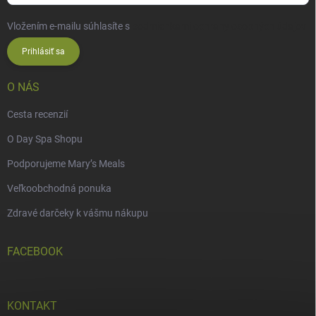
Vložením e-mailu súhlasíte s
podmienkami ochrany osobných údajov
Prihlásiť sa
O NÁS
Cesta recenzií
O Day Spa Shopu
Podporujeme Mary’s Meals
Veľkoobchodná ponuka
Zdravé darčeky k vášmu nákupu
FACEBOOK
KONTAKT