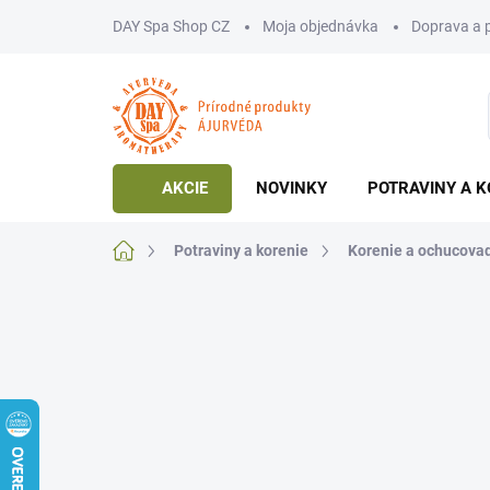
Prejsť
DAY Spa Shop CZ
Moja objednávka
Doprava a 
na
obsah
AKCIE
NOVINKY
POTRAVINY A K
Domov
Potraviny a korenie
Korenie a ochucova