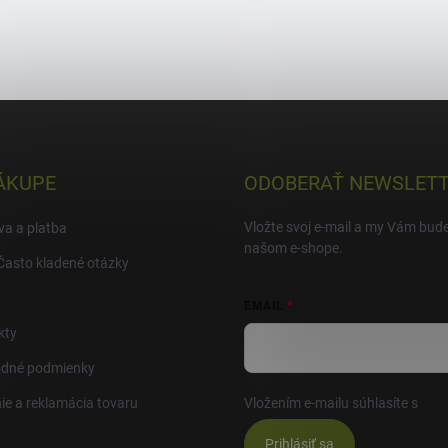
ÁKUPE
ODOBERAŤ NEWSLET
Vložte svoj e-mail a my Vám bud
a a platba
našom e-shope.
Často kladené otázky
EMAIL
kty
dné podmienky
ie a reklamácia tovaru
Vložením e-mailu súhlasíte s
pod
Prihlásiť sa