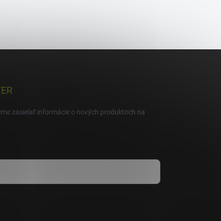
TER
eme zasielať informácie o nových produktoch na
mienkami ochrany osobných údajov