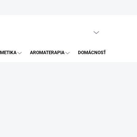
GDPR
PRÁZDNY KOŠÍK
NÁKUPNÝ
KOŠÍK
METIKA
AROMATERAPIA
DOMÁCNOSŤ
BLOG