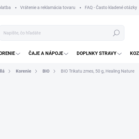
platba
Vrátenie a reklamácia tovaru
FAQ - Často kladené otázky
Hľadať
ORENIE
ČAJE A NÁPOJE
DOPLNKY STRAVY
KOZ
dlá
Korenie
BIO
BIO Trikatu zmes, 50 g, Healing Nature