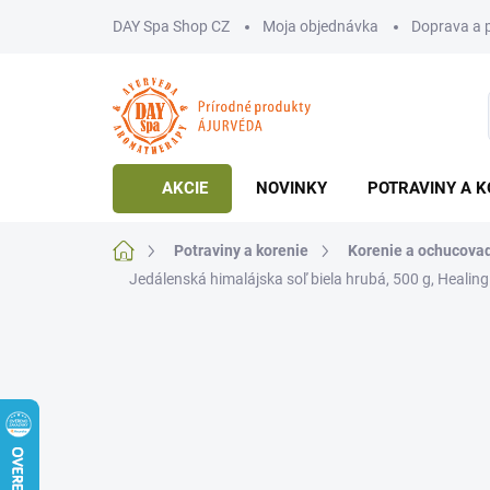
Prejsť
DAY Spa Shop CZ
Moja objednávka
Doprava a 
na
obsah
AKCIE
NOVINKY
POTRAVINY A K
Domov
Potraviny a korenie
Korenie a ochucova
Jedálenská himalájska soľ biela hrubá, 500 g, Healin