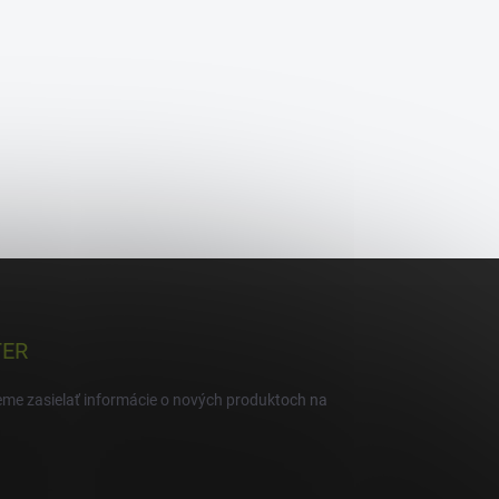
TER
eme zasielať informácie o nových produktoch na