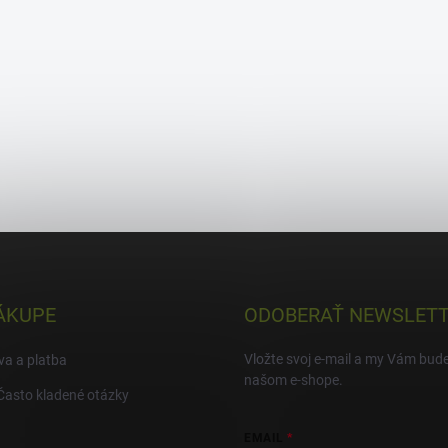
ÁKUPE
ODOBERAŤ NEWSLET
Vložte svoj e-mail a my Vám bud
a a platba
našom e-shope.
Často kladené otázky
EMAIL