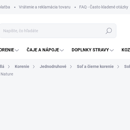
platba
Vrátenie a reklamácia tovaru
FAQ - Často kladené otázky
Hľadať
ORENIE
ČAJE A NÁPOJE
DOPLNKY STRAVY
KOZ
dlá
Korenie
Jednodruhové
Soľ a čierne korenie
So
g Nature