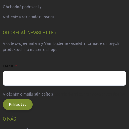
Obchodné podmienky
Vrátenie a reklamácia tovaru
ODOBERAŤ NEWSLETTER
Vložte svoj e-mail a my Vám budeme zasielať informácie o nových
produktoch na našom e-shope.
EMAIL
Vložením e-mailu súhlasíte s
podmienkami ochrany osobných údajov
Prihlásiť sa
O NÁS