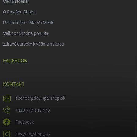
Cesta recenzií
O Day Spa Shopu
Podporujeme Mary’s Meals
Veľkoobchodná ponuka
Zdravé darčeky k vášmu nákupu
FACEBOOK
KONTAKT
obchod
@
day-spa-shop.sk
+420 777 543 478
Facebook
day_spa_shop_sk/