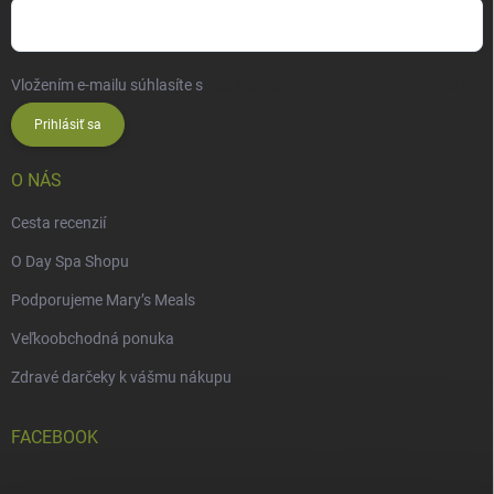
Vložením e-mailu súhlasíte s
podmienkami ochrany osobných údajov
Prihlásiť sa
O NÁS
Cesta recenzií
O Day Spa Shopu
Podporujeme Mary’s Meals
Veľkoobchodná ponuka
Zdravé darčeky k vášmu nákupu
FACEBOOK