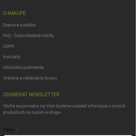
t
i
e
O NÁKUPE
Doprava a platba
FAQ - Často kladené otázky
GDPR
Kontakty
Obchodné podmienky
Vrátenie a reklamácia tovaru
ODOBERAŤ NEWSLETTER
Vložte svoj e-mail a my Vám budeme zasielať informácie o nových
produktoch na našom e-shope.
EMAIL