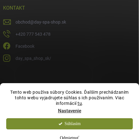
KONTAKT
obchod
@
day-spa-shop.sk
+420 777 543 478
Facebook
day_spa_shop_sk/
Tento web používa súbory Cookies. Ďalším prechádzaním
tohto webu vyjadrujete súhlas s ich používaním. Viac
informácií
tu
.
Nastavenie
Súhlasím
Copyright 2026
Day Spa Shop
. Všetky práva vyhradené.
Odmietnuť