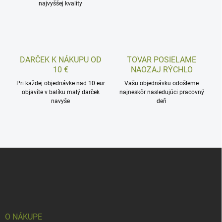
najvyššej kvality
DARČEK K NÁKUPU OD
TOVAR POSIELAME
10 €
NAOZAJ RÝCHLO
Pri každej objednávke nad 10 eur
Vašu objednávku odošleme
objavíte v balíku malý darček
najneskôr nasledujúci pracovný
navyše
deň
Z
á
p
ä
t
i
e
O NÁKUPE