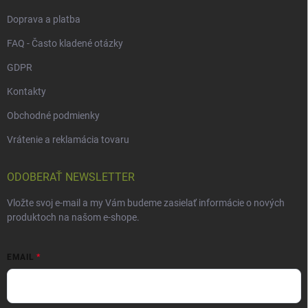
Doprava a platba
FAQ - Často kladené otázky
GDPR
Kontakty
Obchodné podmienky
Vrátenie a reklamácia tovaru
ODOBERAŤ NEWSLETTER
Vložte svoj e-mail a my Vám budeme zasielať informácie o nových
produktoch na našom e-shope.
EMAIL