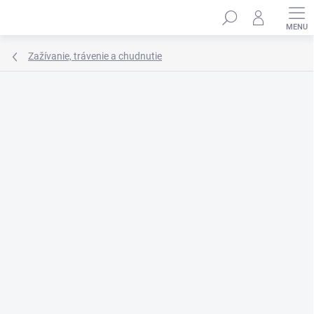
Prejsť
Hľadať
na
obsah
Zažívanie, trávenie a chudnutie