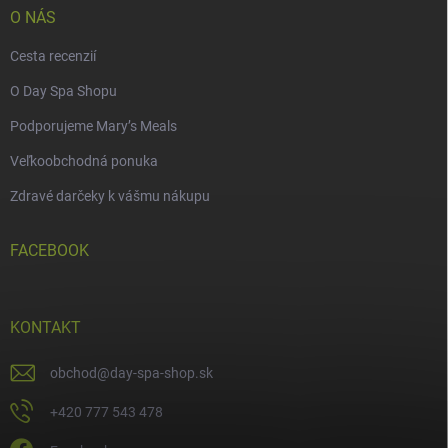
O NÁS
Cesta recenzií
O Day Spa Shopu
Podporujeme Mary’s Meals
Veľkoobchodná ponuka
Zdravé darčeky k vášmu nákupu
FACEBOOK
KONTAKT
obchod
@
day-spa-shop.sk
+420 777 543 478