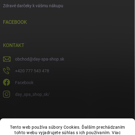
Zdravé darčeky k vášmu nákupu
FACEBOOK
KONTAKT
obchod
@
day-spa-shop.sk
+420 777 543 478
Facebook
day_spa_shop_sk/
Tento web používa súbory Cookies. Ďalším prechádzaním
tohto webu vyjadrujete súhlas s ich používaním. Viac