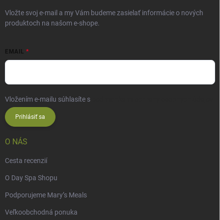
Vložte svoj e-mail a my Vám budeme zasielať informácie o nových
produktoch na našom e-shope.
EMAIL
Vložením e-mailu súhlasíte s
podmienkami ochrany osobných údajov
Prihlásiť sa
O NÁS
Cesta recenzií
O Day Spa Shopu
Podporujeme Mary’s Meals
Veľkoobchodná ponuka