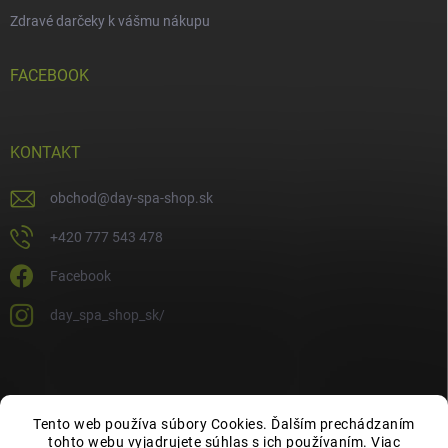
Zdravé darčeky k vášmu nákupu
FACEBOOK
KONTAKT
obchod
@
day-spa-shop.sk
+420 777 543 478
Facebook
day_spa_shop_sk/
Tento web používa súbory Cookies. Ďalším prechádzaním
tohto webu vyjadrujete súhlas s ich používaním. Viac