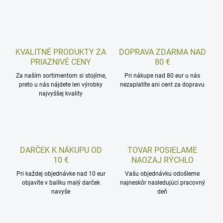
KVALITNÉ PRODUKTY ZA
DOPRAVA ZDARMA NAD
PRIAZNIVÉ CENY
80 €
Za naším sortimentom si stojíme,
Pri nákupe nad 80 eur u nás
preto u nás nájdete len výrobky
nezaplatíte ani cent za dopravu
najvyššej kvality
DARČEK K NÁKUPU OD
TOVAR POSIELAME
10 €
NAOZAJ RÝCHLO
Pri každej objednávke nad 10 eur
Vašu objednávku odošleme
objavíte v balíku malý darček
najneskôr nasledujúci pracovný
navyše
deň