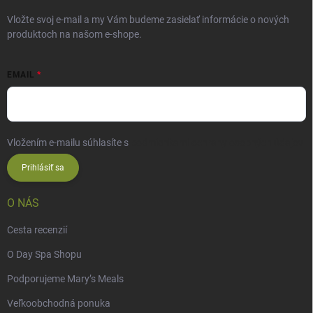
Vložte svoj e-mail a my Vám budeme zasielať informácie o nových
produktoch na našom e-shope.
EMAIL
Vložením e-mailu súhlasíte s
podmienkami ochrany osobných údajov
Prihlásiť sa
O NÁS
Cesta recenzií
O Day Spa Shopu
Podporujeme Mary’s Meals
Veľkoobchodná ponuka