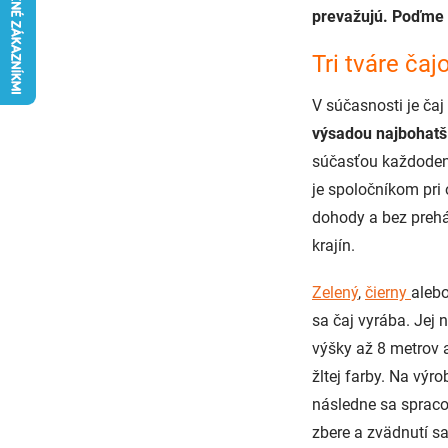
prevažujú. Poďme 
Tri tváre čaj
V súčasnosti je čaj
výsadou najbohatš
súčasťou každodenn
je spoločníkom pri
dohody a bez preh
krajín.
Zelený
,
čierny
aleb
sa čaj vyrába. Jej 
výšky až 8 metrov a 
žltej farby. Na výr
následne sa spraco
zbere a zvädnutí sa 