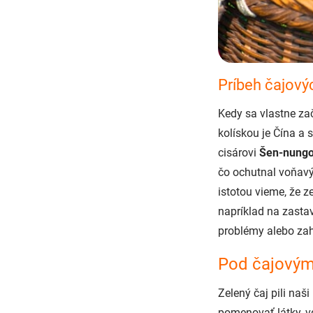
Príbeh čajovýc
Kedy sa vlastne zač
kolískou je Čína a
cisárovi
Šen-nungo
čo ochutnal voňavý
istotou vieme, že z
napríklad na zastav
problémy alebo za
Pod čajovým
Zelený čaj pili naš
pomenovať látky, 