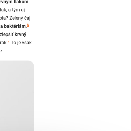
rvným tlakom
.
lak, a tým aj
ia? Zelený čaj
6
 a baktériám
.
zlepšiť
krvný
7
rak.
To je však
e.