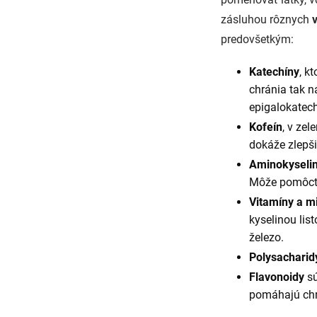
zásluhou rôznych
predovšetkým:
Katechíny
, k
chránia tak n
epigalokatec
Kofeín
, v ze
dokáže zlepši
Aminokyselin
Môže pomôcť k
Vitamíny a m
kyselinou list
železo.
Polysachari
Flavonoidy
s
pomáhajú chr