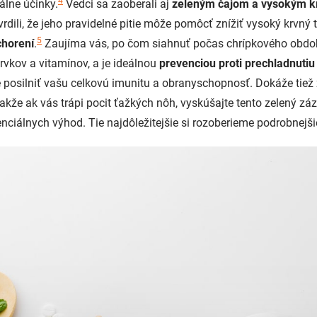
4
iálne účinky.
Vedci sa zaoberali aj
zeleným čajom a vysokým k
vrdili, že jeho pravidelné pitie môže pomôcť znížiť vysoký krvný t
5
chorení
.
Zaujíma vás, po čom siahnuť počas chrípkového obdob
rvkov a vitamínov, a je ideálnou
prevenciou proti prechladnutiu
posilniť vašu celkovú imunitu a obranyschopnosť. Dokáže tiež 
 takže ak vás trápi pocit ťažkých nôh, vyskúšajte tento zelený záz
enciálnych výhod. Tie najdôležitejšie si rozoberieme podrobnejši