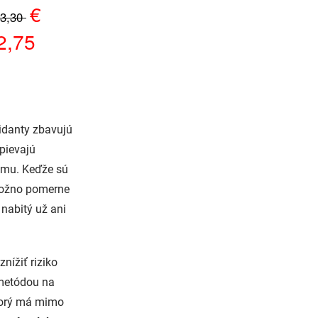
idanty zbavujú
pievajú
ému. Keďže sú
 možno pomerne
 nabitý už ani
nížiť riziko
 metódou na
ktorý má mimo