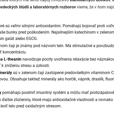
vedeckých štúdií a laboratórnych rozborov
vieme, že v ňom ná
toré sú veľmi silnými antioxidantmi. Pomáhajú bojovať proti vo
aše bunky pred poškodením. Najsilnejším katechínom v zelenom č
hín galát alebo EGCG.
lenom čaji je známy pod názvom teín. Má stimulačné a povzbudz
ť koncentráciu.
a L-theanín
navodzuje pocity uvoľnenia relaxácie bez náznakov
 zníženiu stresu a úzkosti.
inerály
sú v zelenom čaji zastúpené predovšetkým vitamínom C,
ovou. Obsahuje taktiež minerály ako horčík, vápnik, draslík, fluor
dy
pomáhajú posilniť imunitný systém a môžu mať protizápalové
ú ďalšie zlúčeniny, ktoré majú antioxidačné vlastnosti a rovnako
ániť telo pred oxidačným stresom.