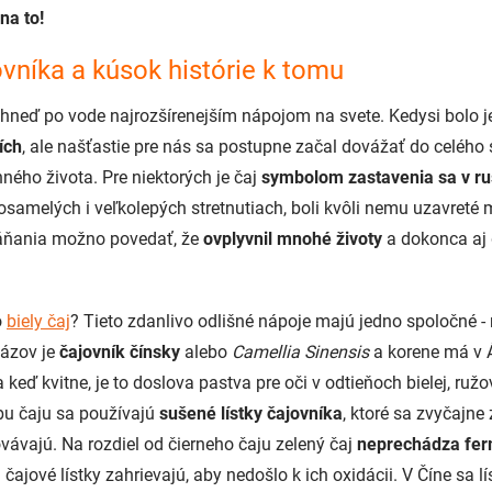
na to!
ovníka a kúsok histórie k tomu
 hneď po vode najrozšírenejším nápojom na svete. Kedysi bolo je
ích
, ale našťastie pre nás sa postupne začal dovážať do celého 
ého života. Pre niektorých je čaj
symbolom zastavenia sa v r
 osamelých i veľkolepých stretnutiach, boli kvôli nemu uzavret
áňania možno povedať, že
ovplyvnil mnohé životy
a dokonca aj
o
biely čaj
? Tieto zdanlivo odlišné nápoje majú jedno spoločné - ra
názov je
čajovník čínsky
alebo
Camellia Sinensis
a korene má v Á
keď kvitne, je to doslova pastva pre oči v odtieňoch bielej, ružov
obu čaju sa používajú
sušené lístky čajovníka
, ktoré sa zvyčajne
vávajú. Na rozdiel od čierneho čaju zelený čaj
neprechádza fer
čajové lístky zahrievajú, aby nedošlo k ich oxidácii. V Číne sa l