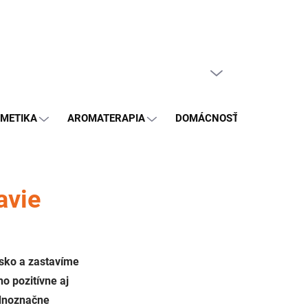
GDPR
PRÁZDNY KOŠÍK
NÁKUPNÝ
KOŠÍK
METIKA
AROMATERAPIA
DOMÁCNOSŤ
BLOG
avie
sko a zastavíme
ho pozitívne aj
ednoznačne