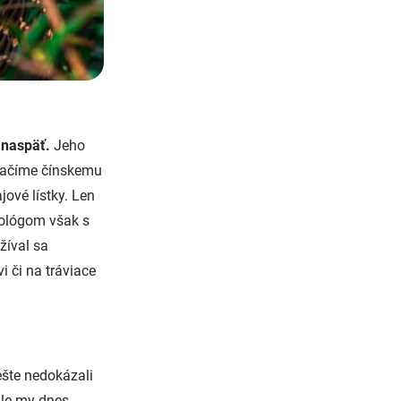
 naspäť.
Jeho
vďačíme čínskemu
jové lístky. Len
ológom však s
žíval sa
i či na tráviace
ešte nedokázali
ale my dnes