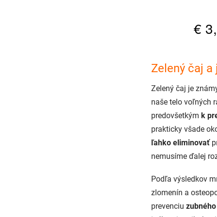
Zelený čaj a
Zelený čaj je zná
naše telo voľných r
predovšetkým
k pr
prakticky všade ok
ľahko eliminovať
p
nemusíme ďalej ro
Podľa výsledkov mno
zlomenín a osteopo
prevenciu
zubného 