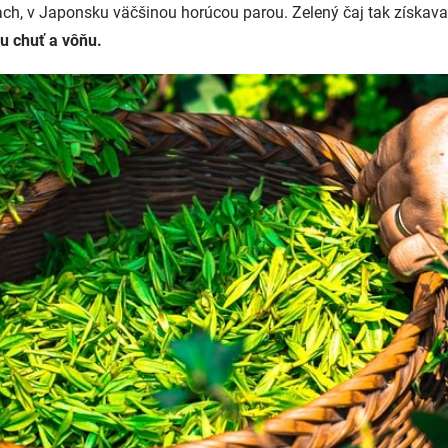
ach, v Japonsku väčšinou horúcou parou. Zelený čaj tak získav
žu chuť a vôňu.