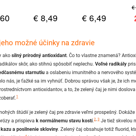
 jeho možné účinky na zdravie
my ako
silný prírodný antioxidant
. Čo to vlastne znamená? Antiox
adikálov skôr, ako stihnú spôsobiť neplechu.
Voľné radikály
pris
edčasnému starnutiu
a oslabeniu imunitného a nervového syst
olo nás, je ťažké sa im vyhnúť. Dobrou správou však je, že ich
rostredníctvom antioxidantov, a to, že zelený čaj je nimi doslova
1
zoberať.
hých štúdií je zelený čaj pre zdravie veľmi prospešný. Dokáže z
2
,
3
rózy a prispieva
k normálnemu stavu kostí
.
Je tiež skvelou
kazu a posilnenie skloviny
. Zelený čaj obsahuje totiž fluorid, 