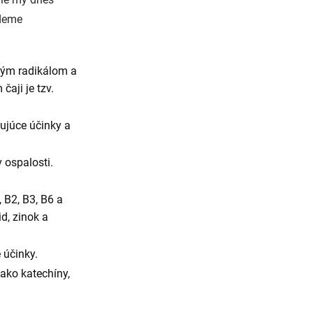
jdeme
ľným radikálom a
aji je tzv.
ujúce účinky a
 ospalosti.
 B2, B3, B6 a
id, zinok a
 účinky.
 ako katechíny,