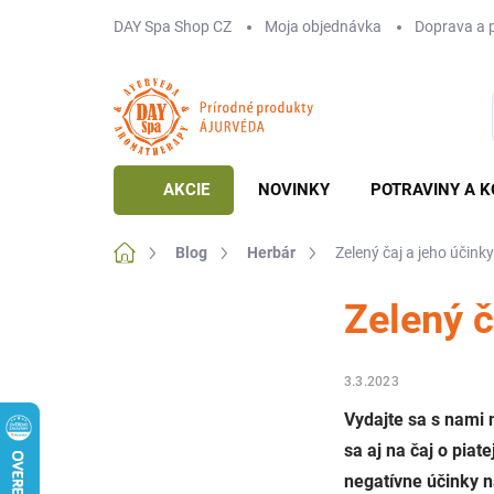
Prejsť
DAY Spa Shop CZ
Moja objednávka
Doprava a 
na
obsah
AKCIE
NOVINKY
POTRAVINY A K
Domov
Blog
Herbár
Zelený čaj a jeho účink
Zelený č
3.3.2023
Vydajte sa s nami
sa aj na čaj o piat
negatívne účinky n