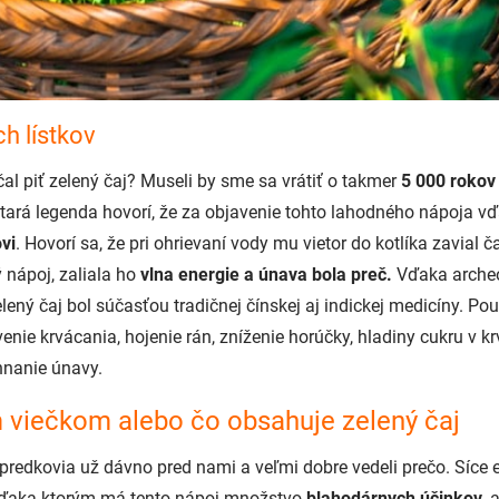
h lístkov
al piť zelený čaj? Museli by sme sa vrátiť o takmer
5 000 rokov
 stará legenda hovorí, že za objavenie tohto lahodného nápoja 
vi
. Hovorí sa, že pri ohrievaní vody mu vietor do kotlíka zavial ča
 nápoj, zaliala ho
vlna energie a únava bola preč.
Vďaka arche
elený čaj bol súčasťou tradičnej čínskej aj indickej medicíny. Pou
enie krvácania, hojenie rán, zníženie horúčky, hladiny cukru v krv
hnanie únavy.
 viečkom alebo čo obsahuje zelený čaj
i predkovia už dávno pred nami a veľmi dobre vedeli prečo. Síce 
vďaka ktorým má tento nápoj množstvo
blahodárnych účinkov
, 