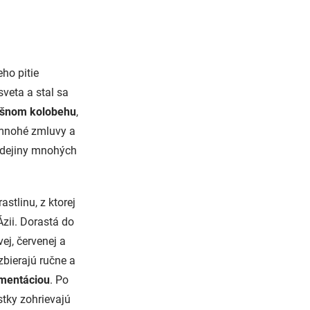
ho pitie
sveta a stal sa
ušnom kolobehu
,
é mnohé zmluvy a
 dejiny mnohých
stlinu, z ktorej
zii. Dorastá do
ej, červenej a
 zbierajú ručne a
mentáciou
. Po
ístky zohrievajú