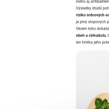
iného aj antibakter
Výsledky štúdií pot
riziko srdcových o
je plný stopových p
Okrem toho dokáže 
obeh a cirkuláciu
,
len hŕstka jeho pot