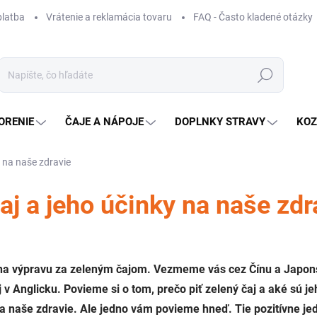
platba
Vrátenie a reklamácia tovaru
FAQ - Často kladené otázky
Hľadať
ORENIE
ČAJE A NÁPOJE
DOPLNKY STRAVY
KOZ
y na naše zdravie
aj a jeho účinky na naše zdr
 na výpravu za zeleným čajom. Vezmeme vás cez Čínu a Japon
ej v Anglicku. Povieme si o tom, prečo piť zelený čaj a aké sú je
a naše zdravie. Ale jedno vám povieme hneď. Tie pozitívne j